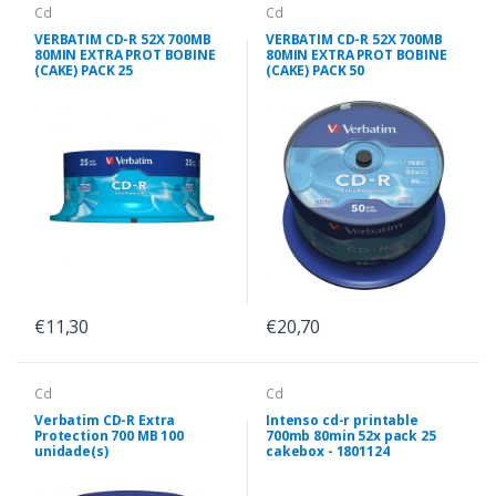
Cd
Cd
VERBATIM CD-R 52X 700MB
VERBATIM CD-R 52X 700MB
80MIN EXTRA PROT BOBINE
80MIN EXTRA PROT BOBINE
(CAKE) PACK 25
(CAKE) PACK 50
€11,30
€20,70
Cd
Cd
Verbatim CD-R Extra
Intenso cd-r printable
Protection 700 MB 100
700mb 80min 52x pack 25
unidade(s)
cakebox - 1801124