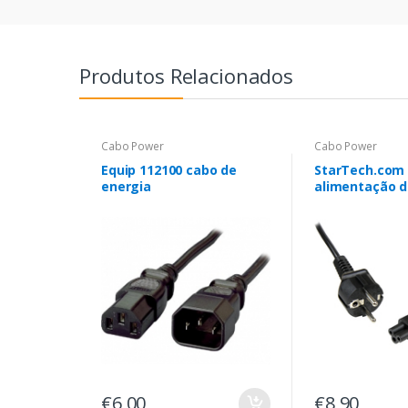
Produtos Relacionados
Cabo Power
Cabo Power
Equip 112100 cabo de
StarTech.com
energia
alimentação de
de 3 pinos de 
Terminal do c
alimentação 
CEE7 para trev
€6,00
€8,90