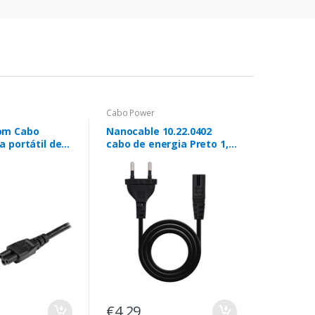
Cabo Power
om Cabo
Nanocable 10.22.0402
a portátil de 3
cabo de energia Preto 1,5
m – Ligação de
m CEE7/16 Acoplador C7
imentação
7 para C5
€4,29