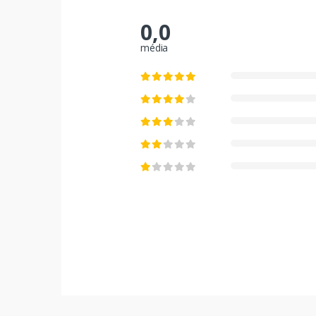
0,0
média