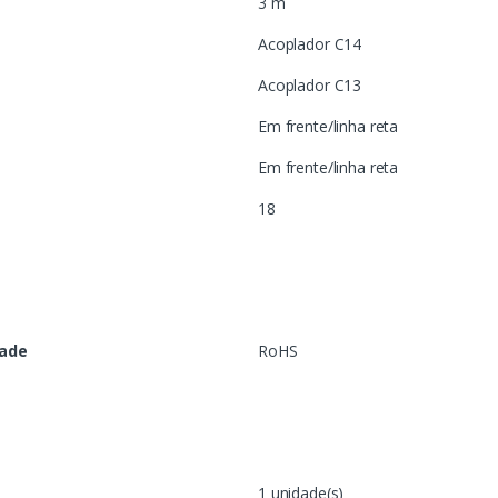
3 m
Acoplador C14
Acoplador C13
Em frente/linha reta
Em frente/linha reta
18
dade
RoHS
1 unidade(s)