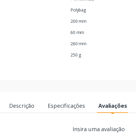
Polybag
200 mm
60 mm
260 mm
250 g
Descrição
Especificações
Avaliações
Insira uma avaliação