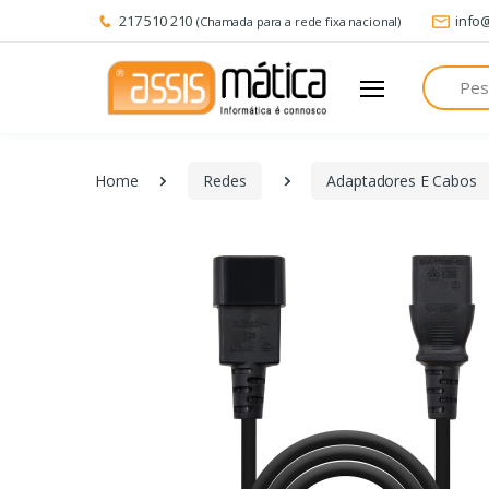
217 510 210
info
(Chamada para a rede fixa nacional)
Pesquisa
Home
Redes
Adaptadores E Cabos