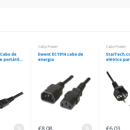
Cabo Power
Cabo Power
 Cabo de
Ewent EC1914 cabo de
StarTech.c
 portátil
energia
elétrico par
2 m –
pinos de 1 
abo de
cabo de al
em Schuko
Schuko CEE
o C5
Cloverleaf
€8,08
€6,03