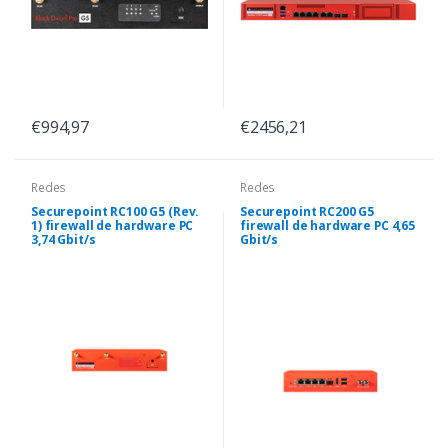
€994,97
€2456,21
Redes
Redes
Securepoint RC100 G5 (Rev.
Securepoint RC200 G5
1) firewall de hardware PC
firewall de hardware PC 4,65
3,74 Gbit/s
Gbit/s