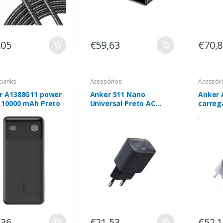
,05
€59,63
€70,
banks
Acessórios
Acessór
r A1388G11 power
Anker 511 Nano
Anker 
 10000 mAh Preto
Universal Preto AC
carreg
Carregamento rápido
dispos
Interior
Univer
Interio
,36
€21,53
€52,