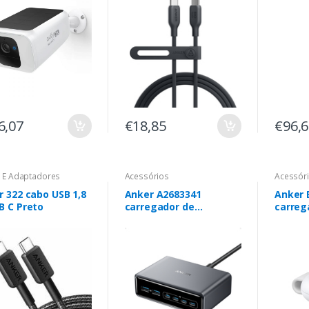
6,07
€18,85
€96,
 E Adaptadores
Acessórios
Acessór
 322 cabo USB 1,8
Anker A2683341
Anker
B C Preto
carregador de
carreg
dispositivos móveis
dispos
Universal Preto
Auscul
Carregamento rápido
Auscul
Interior
Smartp
Smartw
Carreg
Carreg
Interio