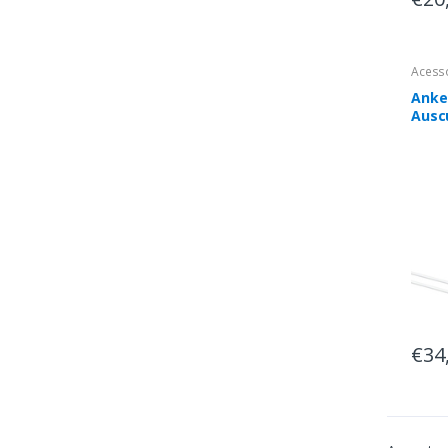
Acess
Anke
Ausc
Ausc
Smar
Smar
USB 
wire
rápid
€34