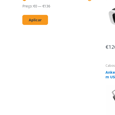
Preço:
€
0
—
€
136
Aplicar
€12
Cabos
Anker
m US