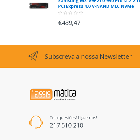
Samsung MZ-V9P2T0-990 Pro M.2 2 T
PCI Express 4.0 V-NAND MLC NVMe
€439,47
Subscreva a nossa Newsletter
Tem questões? Ligue-nos!
217 510 210