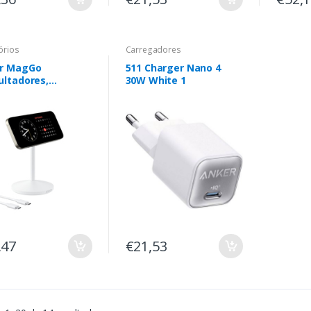
órios
Carregadores
r MagGo
511 Charger Nano 4
ultadores,
30W White 1
ultadores,
tphone,
twatch Branco
Carregamento
less Carregamento
o Interior
,47
€21,53