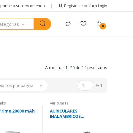
panhe a sua encomenda
Registe-se
ou
faça Login
ategorias
0
A mostrar 1–20 de 14 resultados
odutos por página
de 1
nks
Auriculares
Prime 20000 mAh
AURICULARES
INALAMBRICOS
SOUNDCORE ANKER R50I
IN EAR NEGRO