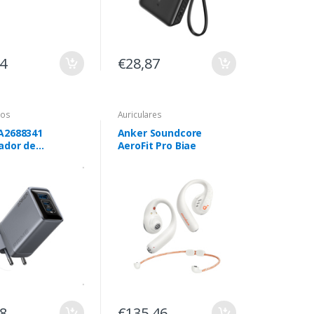
84
€28,87
ios
Auriculares
A2688341
Anker Soundcore
ador de
AeroFit Pro Biae
itivos móveis
sal Preto AC
r
18
€135,46