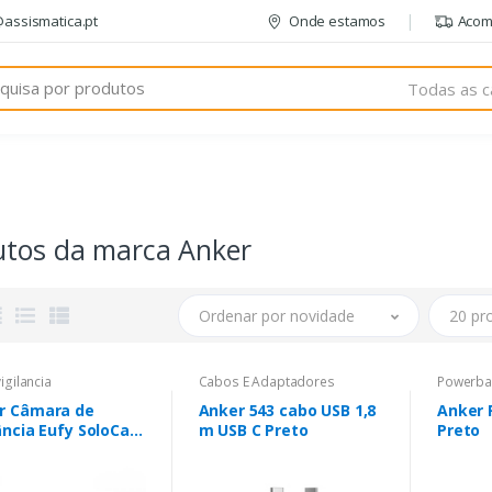
@assismatica.pt
Onde estamos
Acom
Todas as c
utos da marca Anker
Ordenar por novidade
20 pr
igilancia
Cabos E Adaptadores
Powerba
r Câmara de
Anker 543 cabo USB 1,8
Anker 
ância Eufy SoloCam
m USB C Preto
Preto
2K T81243W1