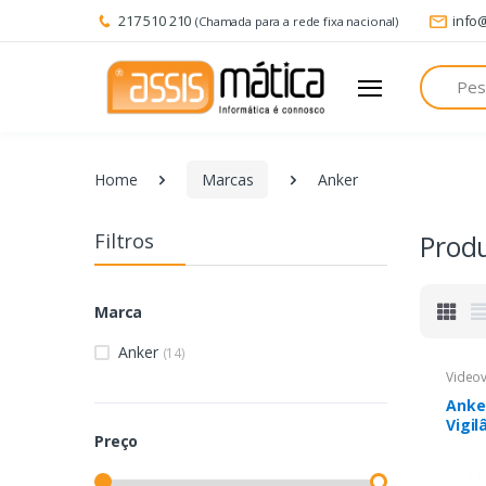
217 510 210
info
(Chamada para a rede fixa nacional)
Pesquisa
Home
Marcas
Anker
Filtros
Prod
Marca
Anker
(14)
Videov
Anke
Vigil
Preço
S40 