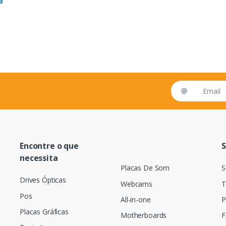
B
Email address
Encontre o que
S
necessita
Placas De Som
S
Drives Ópticas
Webcams
T
Pos
All-in-one
P
Placas Gráficas
Motherboards
F