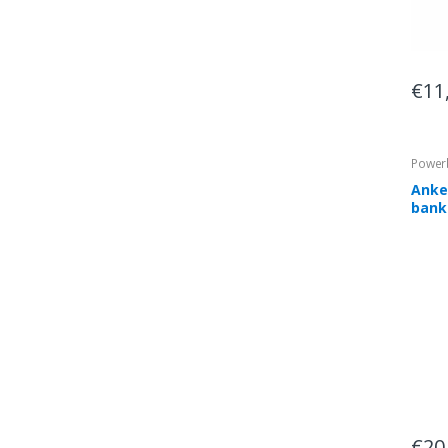
€11
Power
Anke
bank
€20