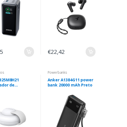
65
€22,42
ios
Powerbanks
 B25M8H21
Anker A1384G11 power
ador de
bank 20000 mAh Preto
itivos móveis
tadores,
tadores,
hone,
atch Branco
amento wireless
amento rápido
r