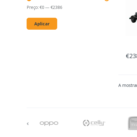
Preço:
€
0
—
€
2386
Aplicar
€23
A mostrar