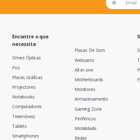
Encontre o que
S
necessita
Placas De Som
S
Drives Ópticas
Webcams
T
Pos
All-in-one
P
Placas Gráficas
Motherboards
F
Projectores
Monitores
Notebooks
Armazenamento
Computadores
Gaming Zone
Telemóveis
Periféricos
Tablets
Mobilidade
Smartphones
Redes