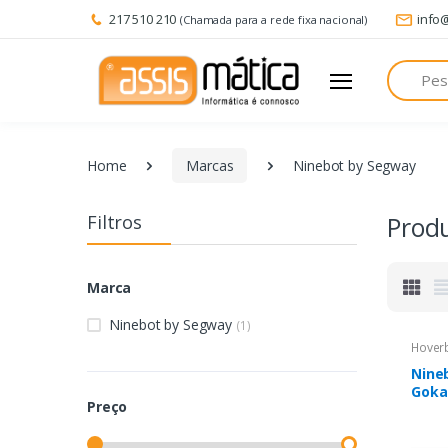
217 510 210
info
(Chamada para a rede fixa nacional)
Pesquisa
Home
Marcas
Ninebot by Segway
Filtros
Prod
Marca
Ninebot by Segway
(1)
Hoverb
Nine
Goka
Preço
em f