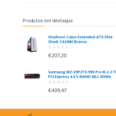
Produtos em destaque
Sharkoon Caixa Extended-ATX Elite
Shark CA300H Branca
€207,20
Samsung MZ-V9P2T0-990 Pro M.2 2 T
PCI Express 4.0 V-NAND MLC NVMe
€439,47