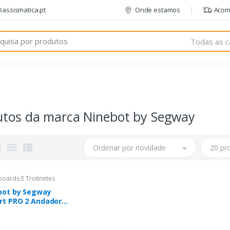
@assismatica.pt
Onde estamos
Acom
Todas as c
utos da marca Ninebot by Segway
Ordenar por novidade
20 pr
oards E Trotinetes
bot by Segway
rt PRO 2 Andador
orma de kart