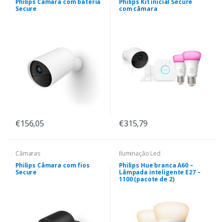
Philips Câmara com bateria
Philips Kit inicial Secure
Secure
com câmara
€156,05
€315,79
Cãmaras
Iluminação Led
Philips Câmara com fios
Philips Hue branca A60 –
Secure
Lâmpada inteligente E27 –
1100 (pacote de 2)