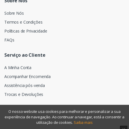
Sobre Nós
Sobre Nós
Termos e Condições
Políticas de Privacidade
FAQs
Serviço ao Cliente
A Minha Conta
Acompanhar Encomenda
Assistência pós-venda
Trocas e Devoluções
O nosso website usa cookies para melhorar e personalizar a sua
experiência de navegação. Ao continuar a navegar, está a consentir a
©
Assismática
- Todos os direitos reservados
utilização de cookies.
Saiba mais