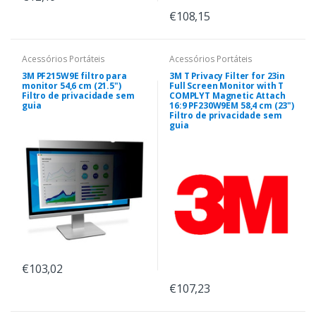
€108,15
Acessórios Portáteis
Acessórios Portáteis
3M PF215W9E filtro para
3M T Privacy Filter for 23in
monitor 54,6 cm (21.5")
Full Screen Monitor with T
Filtro de privacidade sem
COMPLYT Magnetic Attach
guia
16:9 PF230W9EM 58,4 cm (23")
Filtro de privacidade sem
guia
€103,02
€107,23