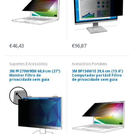
€46,43
€96,87
Suportes E Acessórios
Acessórios Portáteis
3M PF270W9EM 68,6 cm (27")
3M BP156W1E 39,6 cm (15.6")
Monitor Filtro de
Computador portátil Filtro
privacidade sem guia
de privacidade sem guia