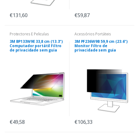
€131,60
€59,87
Protectores E Peliculas
Acessórios Portáteis
3M BP133W9E 33,8 cm (13.3")
3M PF236W9B 59,9 cm (23.6")
Computador portátil Filtro
Monitor Filtro de
de privacidade sem guia
privacidade sem guia
€49,58
€106,33