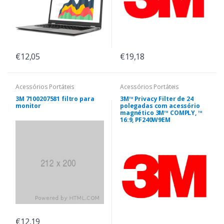
€12,05
€19,18
Acessórios Portáteis
Acessórios Portáteis
3M 7100207581 filtro para
3M™ Privacy Filter de 24
monitor
polegadas com acessório
magnético 3M™ COMPLY, ™
16:9, PF240W9EM
€12,19