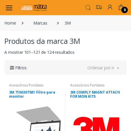
0
Home
Marcas
3M
Produtos da marca 3M
A mostrar 101–121 de 124 resultados
Filtros
Ordenar por novidade
Acessórios Portáteis
Acessórios Portáteis
3M 7100207581 filtro para
3M COMPLY MAGNT ATTACH
monitor
FOR MON KITS