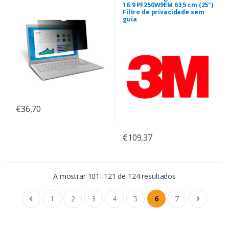
16:9 PF250W9EM 63,5 cm (25")
Filtro de privacidade sem
guia
€36,70
€109,37
A mostrar 101–121 de 124 resultados
1
2
3
4
5
6
7