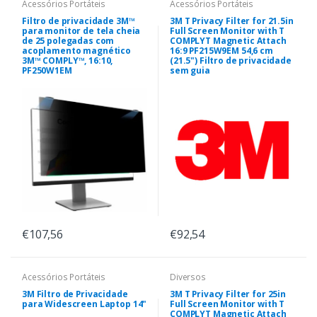
Acessórios Portáteis
Acessórios Portáteis
Filtro de privacidade 3M™
3M T Privacy Filter for 21.5in
para monitor de tela cheia
Full Screen Monitor with T
de 25 polegadas com
COMPLYT Magnetic Attach
acoplamento magnético
16:9 PF215W9EM 54,6 cm
3M™ COMPLY™, 16:10,
(21.5") Filtro de privacidade
PF250W1EM
sem guia
€107,56
€92,54
Acessórios Portáteis
Diversos
3M Filtro de Privacidade
3M T Privacy Filter for 25in
para Widescreen Laptop 14"
Full Screen Monitor with T
COMPLYT Magnetic Attach