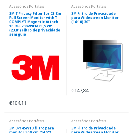
Acessórios Portáteis
Acessórios Portáteis
3M T Privacy Filter for 23.8in
3M Filtro de Privacidade
Full Screen Monitor with T
para Widescreen Monitor
COMPLYT Magnetic Attach
(16:10) 30"
16:9 PF238W9EM 60,5 cm
(23.8") Filtro de privacidade
sem guia
€147,84
€104,11
Acessórios Portáteis
Acessórios Portáteis
3M BP145W1B filtro para
3M Filtro de Privacidade
monitor 36,8 cm (14.5")
para Widescreen Monitor