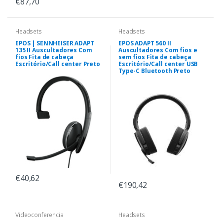
€87,70
Headsets
Headsets
EPOS | SENNHEISER ADAPT
EPOS ADAPT 560 II
135 II Auscultadores Com
Auscultadores Com fios e
fios Fita de cabeça
sem fios Fita de cabeça
Escritório/Call center Preto
Escritório/Call center USB
Type-C Bluetooth Preto
€40,62
€190,42
Videoconferencia
Headsets