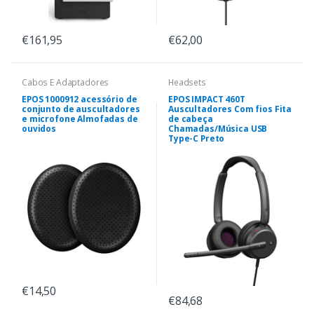
€161,95
€62,00
Cabos E Adaptadores
Headsets
EPOS 1000912 acessório de
EPOS IMPACT 460T
conjunto de auscultadores
Auscultadores Com fios Fita
e microfone Almofadas de
de cabeça
ouvidos
Chamadas/Música USB
Type-C Preto
€14,50
€84,68