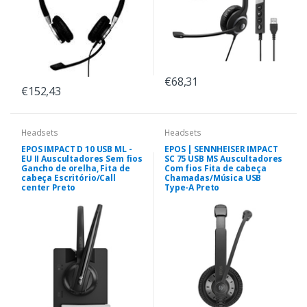
€68,31
€152,43
Headsets
Headsets
EPOS IMPACT D 10 USB ML -
EPOS | SENNHEISER IMPACT
EU II Auscultadores Sem fios
SC 75 USB MS Auscultadores
Gancho de orelha, Fita de
Com fios Fita de cabeça
cabeça Escritório/Call
Chamadas/Música USB
center Preto
Type-A Preto