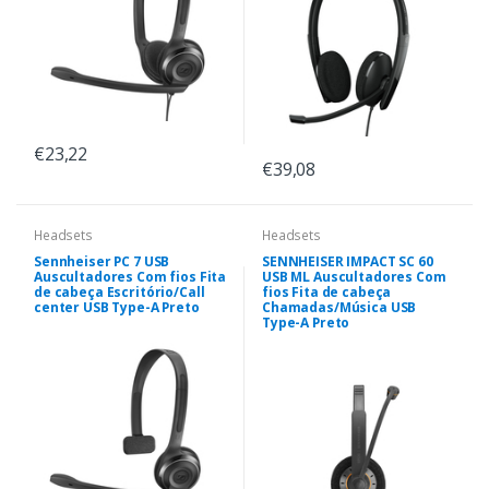
€23,22
€39,08
Headsets
Headsets
Sennheiser PC 7 USB
SENNHEISER IMPACT SC 60
Auscultadores Com fios Fita
USB ML Auscultadores Com
de cabeça Escritório/Call
fios Fita de cabeça
center USB Type-A Preto
Chamadas/Música USB
Type-A Preto