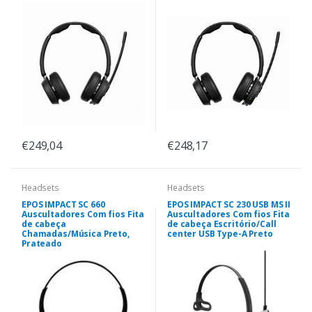
€249,04
€248,17
Headsets
Headsets
EPOS IMPACT SC 660
EPOS IMPACT SC 230 USB MS II
Auscultadores Com fios Fita
Auscultadores Com fios Fita
de cabeça
de cabeça Escritório/Call
Chamadas/Música Preto,
center USB Type-A Preto
Prateado