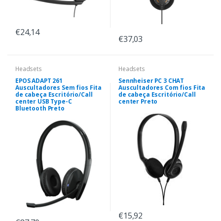
€24,14
€37,03
Headsets
Headsets
EPOS ADAPT 261
Sennheiser PC 3 CHAT
Auscultadores Sem fios Fita
Auscultadores Com fios Fita
de cabeça Escritório/Call
de cabeça Escritório/Call
center USB Type-C
center Preto
Bluetooth Preto
€15,92