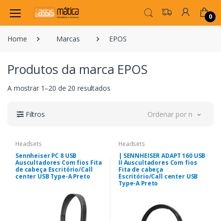
0
Home
Marcas
EPOS
Produtos da marca EPOS
A mostrar 1–20 de 20 resultados
Filtros
Ordenar por novidade
Headsets
Headsets
Sennheiser PC 8 USB
| SENNHEISER ADAPT 160 USB
Auscultadores Com fios Fita
II Auscultadores Com fios
de cabeça Escritório/Call
Fita de cabeça
center USB Type-A Preto
Escritório/Call center USB
Type-A Preto