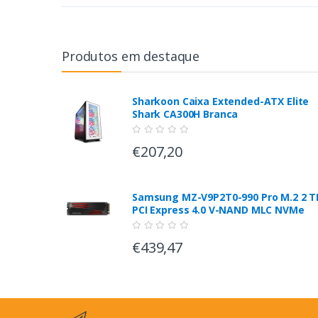
Produtos em destaque
Sharkoon Caixa Extended-ATX Elite
Shark CA300H Branca
€207,20
Samsung MZ-V9P2T0-990 Pro M.2 2 T
PCI Express 4.0 V-NAND MLC NVMe
€439,47