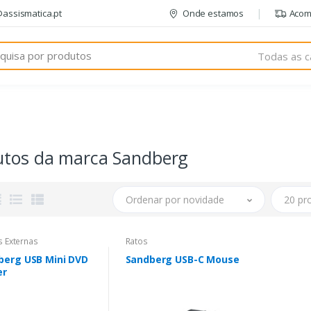
@assismatica.pt
Onde estamos
Acom
Todas as c
utos da marca Sandberg
Ordenar por novidade
20 pr
s Externas
Ratos
berg USB Mini DVD
Sandberg USB-C Mouse
er