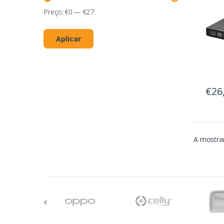
Preço:
€
0
—
€
27
Aplicar
€26
A mostrar