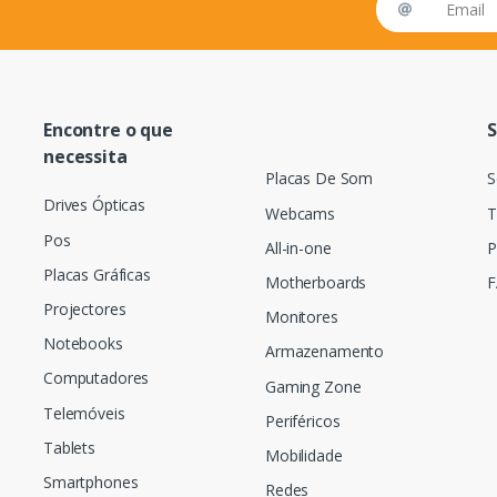
Encontre o que
S
necessita
Placas De Som
S
Drives Ópticas
Webcams
T
Pos
All-in-one
P
Placas Gráficas
Motherboards
F
Projectores
Monitores
Notebooks
Armazenamento
Computadores
Gaming Zone
Telemóveis
Periféricos
Tablets
Mobilidade
Smartphones
Redes