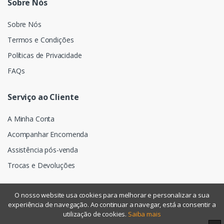
Sobre Nós
Sobre Nós
Termos e Condições
Políticas de Privacidade
FAQs
Serviço ao Cliente
A Minha Conta
Acompanhar Encomenda
Assistência pós-venda
Trocas e Devoluções
O nosso website usa cookies para melhorar e personalizar a sua
experiência de navegação. Ao continuar a navegar, está a consentir a
©
Assismática
- Todos os direitos reservados
utilização de cookies.
Saiba mais