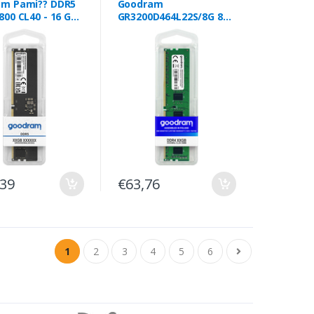
m Pami?? DDR5
Goodram
800 CL40 - 16 GB
GR3200D464L22S/8G 8
 de memória 1 x
GB 1 x 8 GB DDR4 3200
4800 MHz ECC
MHz
,39
€63,76
1
2
3
4
5
6