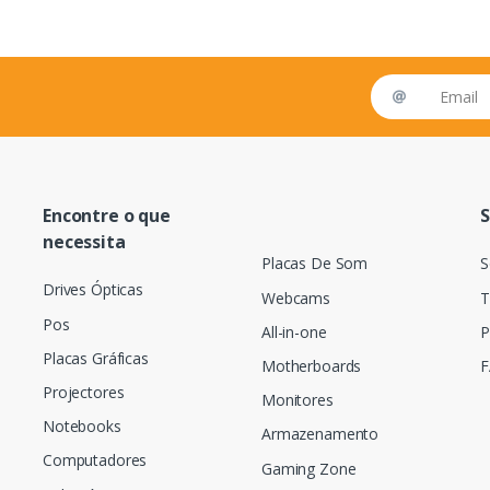
Email address
Encontre o que
S
necessita
Placas De Som
S
Drives Ópticas
Webcams
T
Pos
All-in-one
P
Placas Gráficas
Motherboards
F
Projectores
Monitores
Notebooks
Armazenamento
Computadores
Gaming Zone