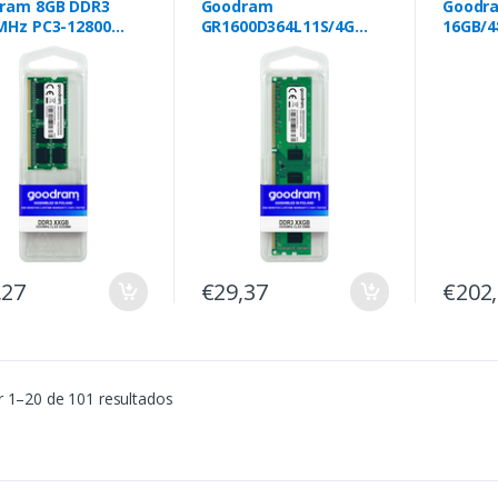
ram 8GB DDR3
Goodram
Goodra
MHz PC3-12800
GR1600D364L11S/4G
16GB/4
módulo de memória 4
módulo
GB 1 x 4 GB DDR3 1600
16 GB 
MHz
,27
€29,37
€202
 1–20 de 101 resultados