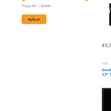
Preço:
€
0
—
€
4444
Aplicar
€9,
Ssd
Good
2.5" 
III 3