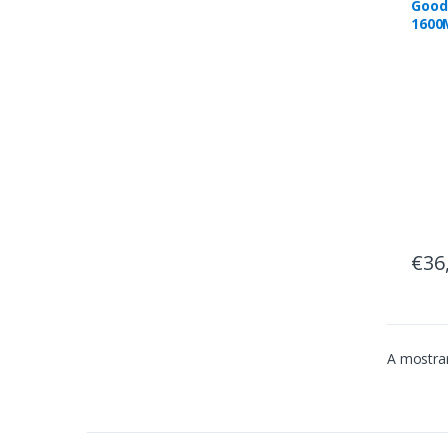
Good
1600
CL11
€36
A mostrar