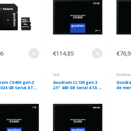
36
€114,85
€76,
Ssd
Pendriv
ram CX400 gen.2
Goodram CL100 gen.3
Goodr
1024 GB Serial ATA
2.5" 480 GB Serial ATA III
de mem
D TLC NAND
3D TLC NAND
USB Ty