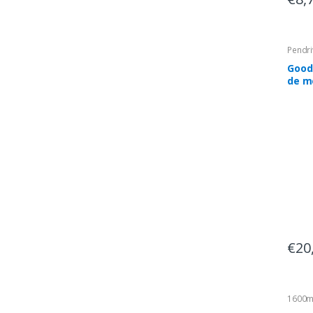
Pendr
Good
de m
USB 
(3.1 
€20
1600m