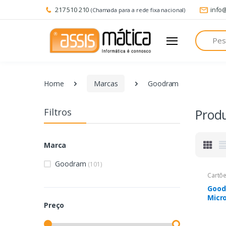
217 510 210
info
(Chamada para a rede fixa nacional)
Pesquisa
Home
Marcas
Goodram
Filtros
Prod
Marca
Goodram
(101)
Cartõ
Good
Micr
Preço
10