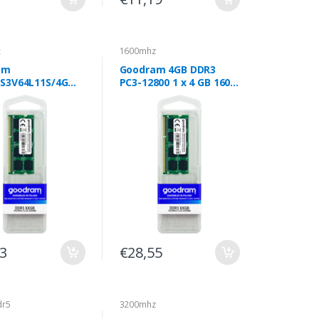
z
1600mhz
am
Goodram 4GB DDR3
S3V64L11S/4G
PC3-12800 1 x 4 GB 1600
 de memória 4
MHz
 4 GB DDR3 1600
93
€28,55
dr5
3200mhz