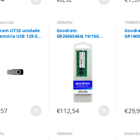
ives Usb
2666mhz
1600mh
ram UTS3 unidade
Goodram
Goodr
emória USB 128 GB
GR2666S464L19/16G
GR1600
Type-A 3.2 Gen 1
módulo de memória 16
módulo
Gen 1) Preto
GB 1 x 16 GB DDR4 2666
GB 1 x
MHz
MHz
,57
€112,54
€29,
hz
1600mhz
Dimm D