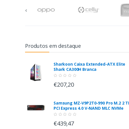
Produtos em destaque
Sharkoon Caixa Extended-ATX Elite
Shark CA300H Branca
€207,20
Samsung MZ-V9P2T0-990 Pro M.2 2 T
PCI Express 4.0 V-NAND MLC NVMe
€439,47