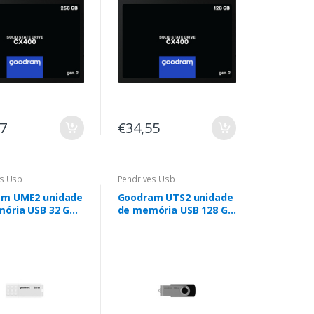
97
€34,55
es Usb
Pendrives Usb
am UME2 unidade
Goodram UTS2 unidade
ória USB 32 GB
de memória USB 128 GB
pe-A 2.0 Branco
USB Type-A 2.0 Preto