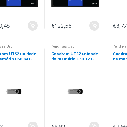
9,48
€122,56
€8,77
ives Usb
Pendrives Usb
Pendriv
ram UTS2 unidade
Goodram UTS2 unidade
Goodra
emória USB 64 GB
de memória USB 32 GB
de mem
Type-A 2.0 Preto
USB Type-A 2.0 Preto
USB Ty
74
€8,92
€7,59