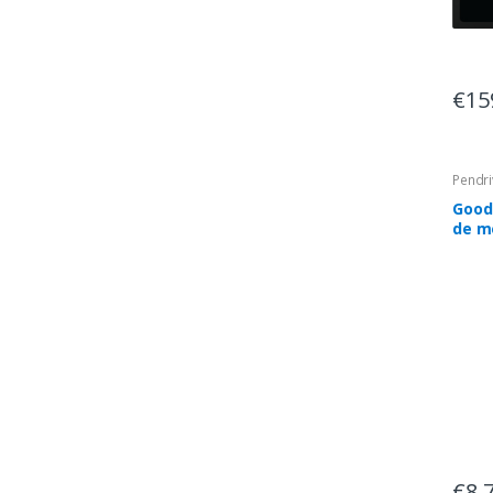
€15
Pendr
Good
de m
USB 
€8,