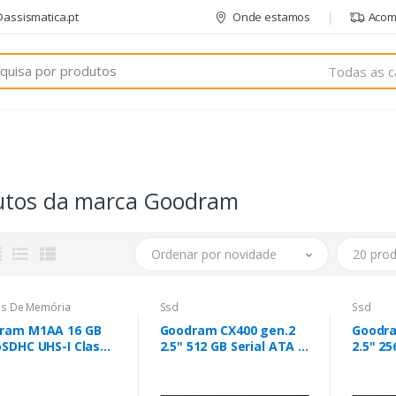
@assismatica.pt
Onde estamos
Acom
Todas as c
utos da marca Goodram
Ordenar por novidade
20 prod
es De Memória
Ssd
Ssd
ram M1AA 16 GB
Goodram CX400 gen.2
Goodra
oSDHC UHS-I Classe
2.5" 512 GB Serial ATA III
2.5" 25
3D TLC NAND
3D TL