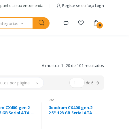
panhe a sua encomenda
Registe-se
ou
faça Login
ategorias
0
A mostrar 1–20 de 101 resultados
utos por página
de 6
Ssd
m CX400 gen.2
Goodram CX400 gen.2
6 GB Serial ATA III
2.5" 128 GB Serial ATA III
C NAND
3D TLC NAND