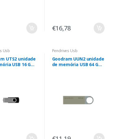
€16,78
es Usb
Pendrives Usb
m UTS2 unidade
Goodram UUN2 unidade
ória USB 16 GB
de memória USB 64 GB
pe-A 2.0 Preto
USB Type-A 2.0
Prateado
€11,19