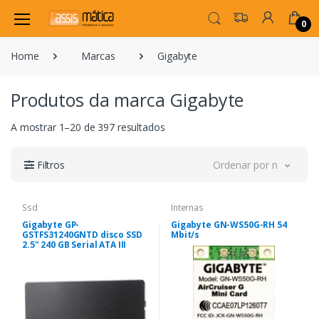
0
Home
Marcas
Gigabyte
Produtos da marca Gigabyte
A mostrar 1–20 de 397 resultados
Filtros
Ordenar por novidade
Ssd
Internas
Gigabyte GP-
Gigabyte GN-WS50G-RH 54
GSTFS31240GNTD disco SSD
Mbit/s
2.5" 240 GB Serial ATA III