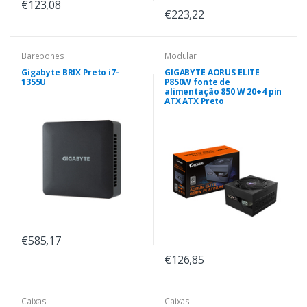
€123,08
€223,22
Barebones
Modular
Gigabyte BRIX Preto i7-
GIGABYTE AORUS ELITE
1355U
P850W fonte de
alimentação 850 W 20+4 pin
ATX ATX Preto
€585,17
€126,85
Caixas
Caixas