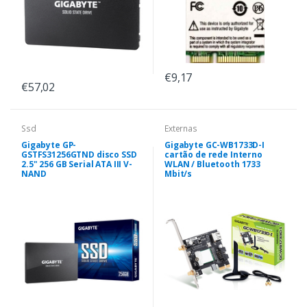
€9,17
€57,02
Ssd
Externas
Gigabyte GP-
Gigabyte GC-WB1733D-I
GSTFS31256GTND disco SSD
cartão de rede Interno
2.5" 256 GB Serial ATA III V-
WLAN / Bluetooth 1733
NAND
Mbit/s