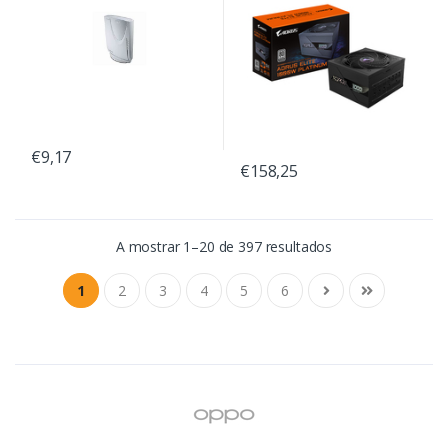
€9,17
€158,25
A mostrar 1–20 de 397 resultados
1
2
3
4
5
6