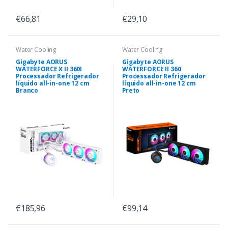
€66,81
€29,10
Water Cooling
Water Cooling
Gigabyte AORUS
Gigabyte AORUS
WATERFORCE X II 360I
WATERFORCE II 360
Processador Refrigerador
Processador Refrigerador
líquido all-in-one 12 cm
líquido all-in-one 12 cm
Branco
Preto
€185,96
€99,14