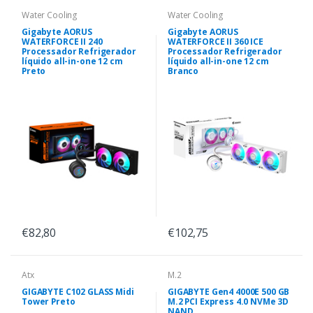
Water Cooling
Water Cooling
Gigabyte AORUS
Gigabyte AORUS
WATERFORCE II 240
WATERFORCE II 360 ICE
Processador Refrigerador
Processador Refrigerador
líquido all-in-one 12 cm
líquido all-in-one 12 cm
Preto
Branco
€82,80
€102,75
Atx
M.2
GIGABYTE C102 GLASS Midi
GIGABYTE Gen4 4000E 500 GB
Tower Preto
M.2 PCI Express 4.0 NVMe 3D
NAND