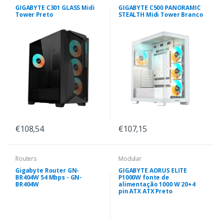
GIGABYTE C301 GLASS Midi
GIGABYTE C500 PANORAMIC
Tower Preto
STEALTH Midi Tower Branco
€108,54
€107,15
Routers
Modular
Gigabyte Router GN-
GIGABYTE AORUS ELITE
BR404W 54 Mbps - GN-
P1000W fonte de
BR404W
alimentação 1000 W 20+4
pin ATX ATX Preto