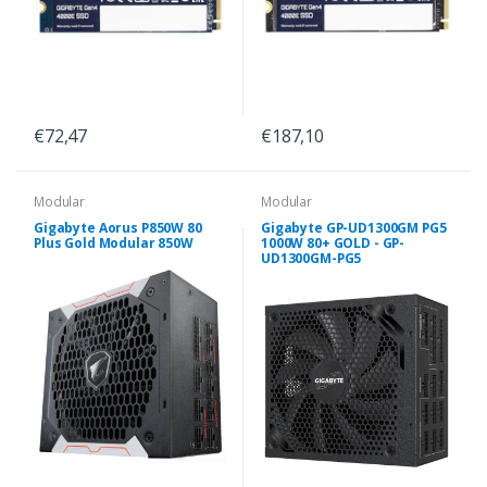
€72,47
€187,10
Modular
Modular
Gigabyte Aorus P850W 80
Gigabyte GP-UD1300GM PG5
Plus Gold Modular 850W
1000W 80+ GOLD - GP-
UD1300GM-PG5