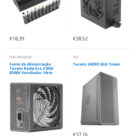
€18,39
€38,52
Não Modular
Atx
Fonte de Alimentação
Tacens 2AERO Mid-Tower
Tacens Radix Eco X 850/
850W/ Ventilador 14cm
€37,16