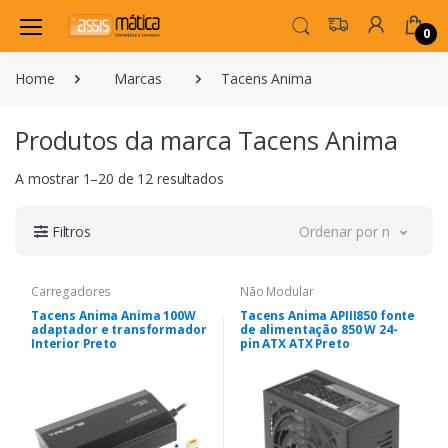
0
Home
Marcas
Tacens Anima
Produtos da marca Tacens Anima
A mostrar 1–20 de 12 resultados
Filtros
Ordenar por novidade
Carregadores
Não Modular
Tacens Anima Anima 100W
Tacens Anima APIII850 fonte
adaptador e transformador
de alimentação 850 W 24-
Interior Preto
pin ATX ATX Preto