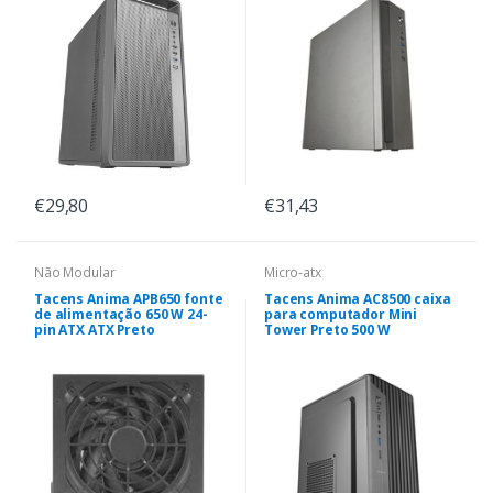
€29,80
€31,43
Não Modular
Micro-atx
Tacens Anima APB650 fonte
Tacens Anima AC8500 caixa
de alimentação 650 W 24-
para computador Mini
pin ATX ATX Preto
Tower Preto 500 W