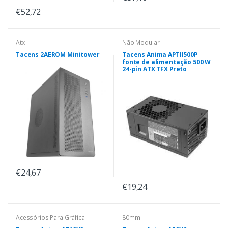
€52,72
Atx
Não Modular
Tacens 2AEROM Minitower
Tacens Anima APTII500P
fonte de alimentação 500 W
24-pin ATX TFX Preto
€24,67
€19,24
Acessórios Para Gráfica
80mm