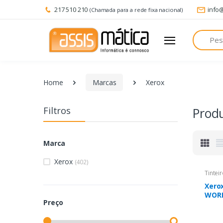
217 510 210
info
(Chamada para a rede fixa nacional)
Pesquisa
Home
Marcas
Xerox
Filtros
Prod
Marca
Xerox
(402)
Tintei
Xero
WORK
Preço
Cart
amar
extra