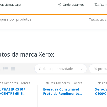
@assismatica.pt
Onde estamos
Acom
Todas as c
utos da marca Xerox
Ordenar por novidade
20 produ
ros Tambores E Toners
Tinteiros Tambores E Toners
Tinteiro
x PHASER 6510 /
Everyday Consumível
Xerox 
CENTRE 6515
Preto de Rendimento
C400/C
ucho de toner
alto , produto Xerox
Toner 
elo de capacidade
equivalente a HP
Capaci
 elevada (4 300
CF294X, 2800 páginas -