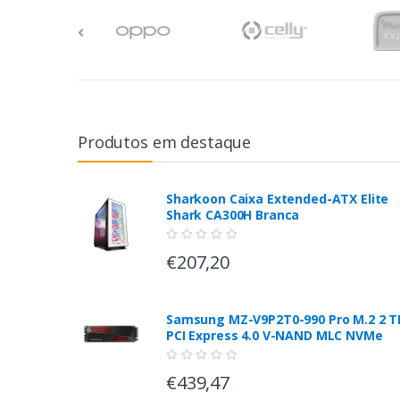
Produtos em destaque
Sharkoon Caixa Extended-ATX Elite
Shark CA300H Branca
€207,20
Samsung MZ-V9P2T0-990 Pro M.2 2 T
PCI Express 4.0 V-NAND MLC NVMe
€439,47