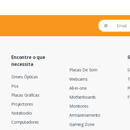
Email address
Encontre o que
S
necessita
Placas De Som
S
Drives Ópticas
Webcams
T
Pos
All-in-one
P
Placas Gráficas
Motherboards
F
Projectores
Monitores
Notebooks
Armazenamento
Computadores
Gaming Zone