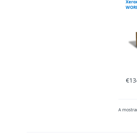
Xero
WORK
Cart
Mage
pági
€13
A mostrar