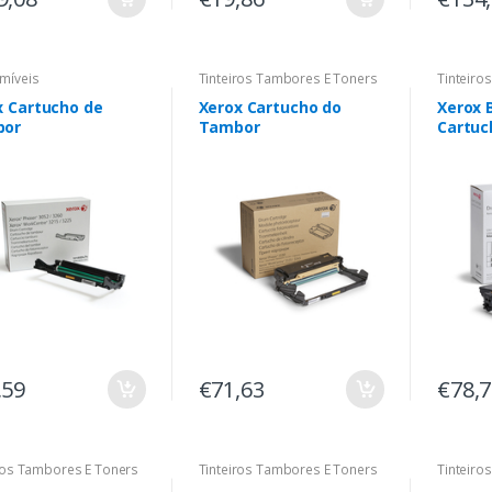
míveis
Tinteiros Tambores E Toners
Tinteiro
x Cartucho de
Xerox Cartucho do
Xerox 
bor
Tambor
Cartuc
,59
€71,63
€78,
ros Tambores E Toners
Tinteiros Tambores E Toners
Tinteiro