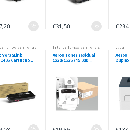
7,20
€31,50
€234
ros Tambores E Toners
Tinteiros Tambores E Toners
Laser
x VersaLink
Xerox Toner residual
Xerox 
/C405 Cartucho
C230/C235 (15 000
Duplex
r Magenta Extra
rendimento)
A4 34 
Capacidade (8.000
2 Band
folhas
9,08
€19,86
€134