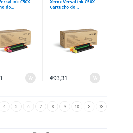
VersaLink C50X
Xerox VersaLink C50X
ho do
Cartucho do
ecetor Magenta
Fotorrecetor Amarelo
0 páginas)
(40,000 páginas)
31
€93,31
4
5
6
7
8
9
10