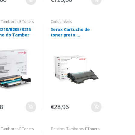
s Tambores E Toners
Consumíveis
B210/B205/B215
Xerox Cartucho de
ho do Tambor
toner preto.
Equivalente a Brother
TN2220. Compatível
com Brother DCP-
7060D, DCP-7065DN, HL-
2240/HL-2240D, HL-
2250DN, HL-2270DW,
MFC-
7360N/7460DN/7860DW
78
€28,96
s Tambores E Toners
Tinteiros Tambores E Toners