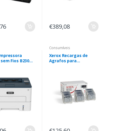
,76
€389,08
Consumíveis
Impressora
Xerox Recargas de
 sem Fios B230
Agrafos para
ppm PS3 PCL5e/6
Finalizadores Avançado
ejas Total 251
e Profissional e
Agrafador de
Conveniência
,06
€125,60