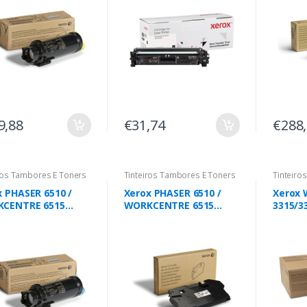
nas)
(006R04237)
9,88
€31,74
€288
ros Tambores E Toners
Tinteiros Tambores E Toners
Tinteiro
x PHASER 6510 /
Xerox PHASER 6510 /
Xerox 
CENTRE 6515
WORKCENTRE 6515
3315/3
ucho de toner
Cartucho de toner
Impres
o de capacidade
residual 30 000 páginas
página
 elevada (4300
nas)