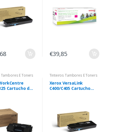
CM1312 MFP, Colour
LaserJet CM1525,
Colour
LaserJetCP1515N,
Colour LaserJetCP1518N
,68
€39,85
s Tambores E Toners
Tinteiros Tambores E Toners
WorkCentre
Xerox VersaLink
325 Cartucho de
C400/C405 Cartucho
são (5.000
Toner Ciano Extra Alta
s)
Capacidade (8.000 pág.)