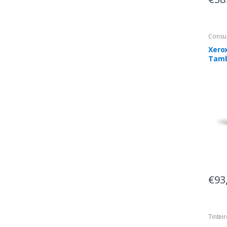
Consu
Xero
Tam
€93
Tintei