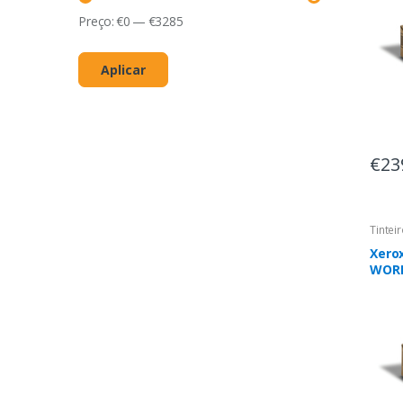
pági
Preço:
€
0
—
€
3285
Aplicar
€23
Tintei
Xero
WORK
Cart
cian
extra
pági