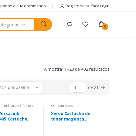
panhe a sua encomenda
Registe-se
ou
faça Login
ategorias
0
A mostrar 1–20 de 402 resultados
tos por página
de 21
s Tambores E Toners
Consumíveis
VersaLink
Xerox Cartucho de
405 Cartucho
toner magenta.
Ciano Alta
Equivalente a HP
dade (4.800 pág.)
CB543A. Compatível
com HP Colour LaserJet