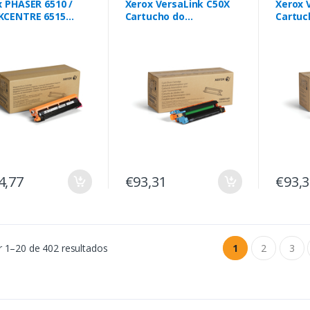
x PHASER 6510 /
Xerox VersaLink C50X
Xerox 
CENTRE 6515
Cartucho do
Cartuc
ucho de Tambor
Fotorrecetor Ciano
Fotorr
nta 48 000
(40,000 páginas)
(40,00
nas
4,77
€93,31
€93,
 1–20 de 402 resultados
1
2
3