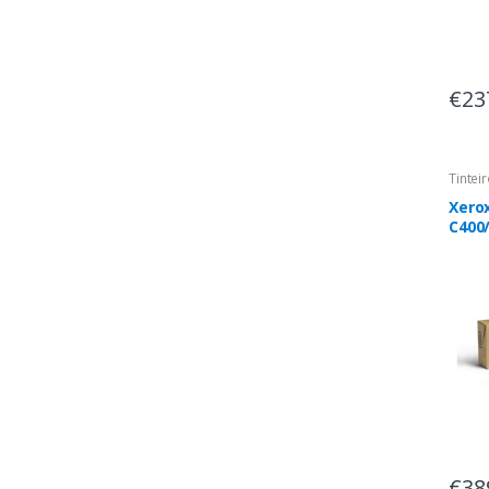
€23
Tintei
Xero
C400
Tone
Alta 
pág.)
€38