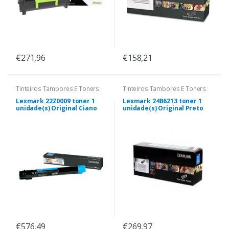
€271,96
€158,21
Tinteiros Tambores E Toners
Tinteiros Tambores E Toners
Lexmark 22Z0009 toner 1
Lexmark 24B6213 toner 1
unidade(s) Original Ciano
unidade(s) Original Preto
€576,49
€269,97