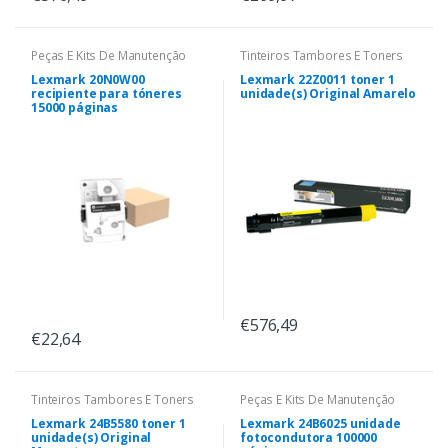
Peças E Kits De Manutenção
Tinteiros Tambores E Toners
Lexmark 20N0W00
Lexmark 22Z0011 toner 1
recipiente para tóneres
unidade(s) Original Amarelo
15000 páginas
€576,49
€22,64
Tinteiros Tambores E Toners
Peças E Kits De Manutenção
Lexmark 24B5580 toner 1
Lexmark 24B6025 unidade
unidade(s) Original
fotocondutora 100000