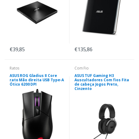
€39,85
€135,86
Ratos
Com Fio
ASUS ROG Gladius II Core
ASUS TUF Gaming H3
rato Mão direita USB Type-A
Auscultadores Com fios Fita
Ótico 6200 DPI
de cabeça Jogos Preto,
Cinzento