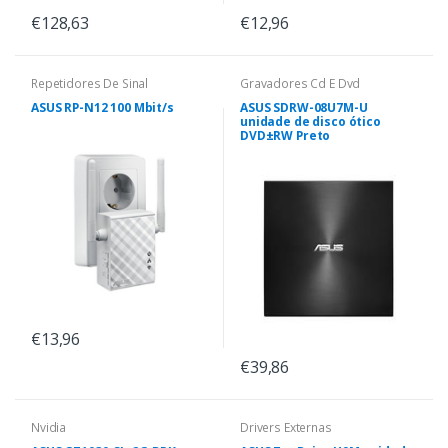
€128,63
€12,96
Repetidores De Sinal
Gravadores Cd E Dvd
ASUS RP-N12 100 Mbit/s
ASUS SDRW-08U7M-U
unidade de disco ótico
DVD±RW Preto
€13,96
€39,86
Nvidia
Drivers Externas