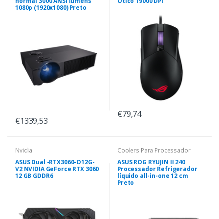
normal 3000 ANSI lumens
Ótico 19000 DPI
1080p (1920x1080) Preto
€79,74
€1339,53
Nvidia
Coolers Para Processador
ASUS Dual -RTX3060-O12G-
ASUS ROG RYUJIN II 240
V2 NVIDIA GeForce RTX 3060
Processador Refrigerador
12 GB GDDR6
líquido all-in-one 12 cm
Preto