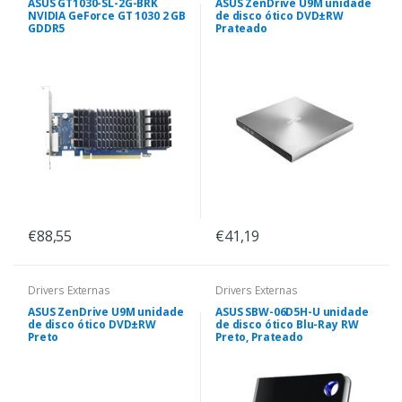
ASUS GT1030-SL-2G-BRK
ASUS ZenDrive U9M unidade
NVIDIA GeForce GT 1030 2 GB
de disco ótico DVD±RW
GDDR5
Prateado
€88,55
€41,19
Drivers Externas
Drivers Externas
ASUS ZenDrive U9M unidade
ASUS SBW-06D5H-U unidade
de disco ótico DVD±RW
de disco ótico Blu-Ray RW
Preto
Preto, Prateado