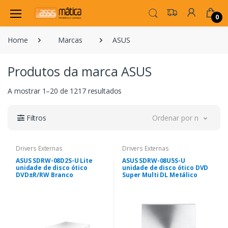
0
Home
Marcas
ASUS
Produtos da marca ASUS
A mostrar 1–20 de 1217 resultados
Filtros
Ordenar por novidade
Drivers Externas
Drivers Externas
ASUS SDRW-08D2S-U Lite
ASUS SDRW-08U5S-U
unidade de disco ótico
unidade de disco ótico DVD
DVD±R/RW Branco
Super Multi DL Metálico