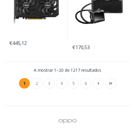
€445,12
€170,53
A mostrar 1–20 de 1217 resultados
1
2
3
4
5
6