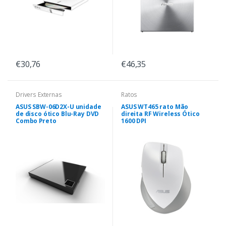
€30,76
€46,35
Drivers Externas
Ratos
ASUS SBW-06D2X-U unidade
ASUS WT465 rato Mão
de disco ótico Blu-Ray DVD
direita RF Wireless Ótico
Combo Preto
1600 DPI