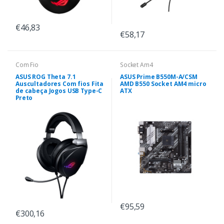
€46,83
€58,17
Com Fio
Socket Am4
ASUS ROG Theta 7.1
ASUS Prime B550M-A/CSM
Auscultadores Com fios Fita
AMD B550 Socket AM4 micro
de cabeça Jogos USB Type-C
ATX
Preto
€95,59
€300,16