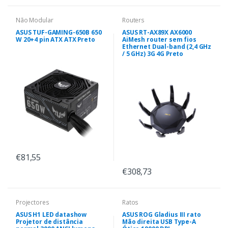
Não Modular
Routers
ASUS TUF-GAMING-650B 650
ASUS RT-AX89X AX6000
W 20+4 pin ATX ATX Preto
AiMesh router sem fios
Ethernet Dual-band (2,4 GHz
/ 5 GHz) 3G 4G Preto
€81,55
€308,73
Projectores
Ratos
ASUS H1 LED datashow
ASUS ROG Gladius III rato
Projetor de distância
Mão direita USB Type-A