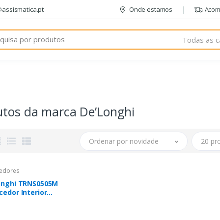
@assismatica.pt
Onde estamos
Acom
Todas as c
utos da marca De’Longhi
Ordenar por novidade
20 pr
edores
onghi TRNS0505M
edor Interior
co 500 W
cedor elétrico a