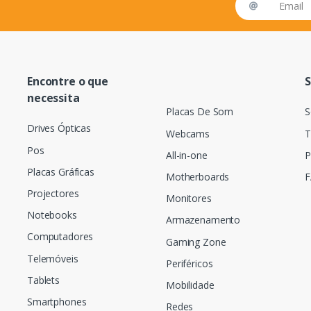
Encontre o que
S
necessita
Placas De Som
S
Drives Ópticas
Webcams
T
Pos
All-in-one
P
Placas Gráficas
Motherboards
F
Projectores
Monitores
Notebooks
Armazenamento
Computadores
Gaming Zone
Telemóveis
Periféricos
Tablets
Mobilidade
Smartphones
Redes