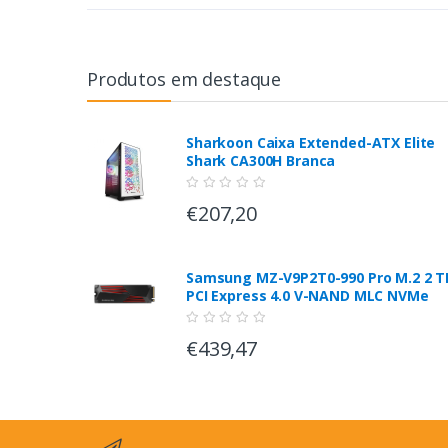
Produtos em destaque
Sharkoon Caixa Extended-ATX Elite
Shark CA300H Branca
€207,20
Samsung MZ-V9P2T0-990 Pro M.2 2 T
PCI Express 4.0 V-NAND MLC NVMe
€439,47