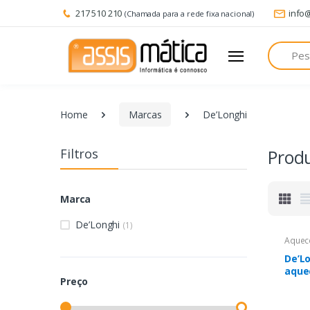
217 510 210
info
(Chamada para a rede fixa nacional)
Pesquisa
Home
Marcas
De’Longhi
Filtros
Prod
Marca
De’Longhi
(1)
Aquec
De’L
aquec
Preço
Bran
Aque
óleo