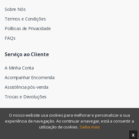
Sobre Nós
Termos e Condições
Políticas de Privacidade
FAQs
Serviço ao Cliente
A Minha Conta
Acompanhar Encomenda
Assistência pós-venda
Trocas e Devoluções
O nosso website usa cookies para melhorar e personalizar a sua
experiência de navegação. Ao continuar a navegar, está a consentir a
©
Assismática
- Todos os direitos reservados
utilização de cookies.
Saiba mais
X