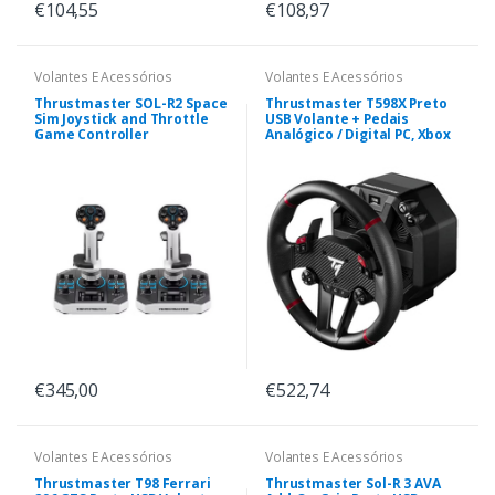
€104,55
€108,97
Volantes E Acessórios
Volantes E Acessórios
Thrustmaster SOL-R2 Space
Thrustmaster T598X Preto
Sim Joystick and Throttle
USB Volante + Pedais
Game Controller
Analógico / Digital PC, Xbox
€345,00
€522,74
Volantes E Acessórios
Volantes E Acessórios
Thrustmaster T98 Ferrari
Thrustmaster Sol-R 3 AVA