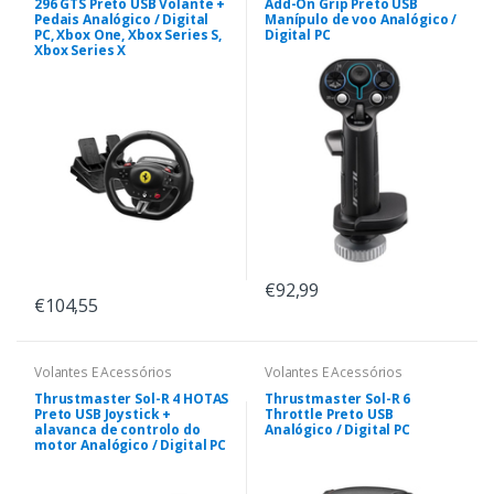
296 GTS Preto USB Volante +
Add-On Grip Preto USB
Pedais Analógico / Digital
Manípulo de voo Analógico /
PC, Xbox One, Xbox Series S,
Digital PC
Xbox Series X
€92,99
€104,55
Volantes E Acessórios
Volantes E Acessórios
Thrustmaster Sol-R 4 HOTAS
Thrustmaster Sol-R 6
Preto USB Joystick +
Throttle Preto USB
alavanca de controlo do
Analógico / Digital PC
motor Analógico / Digital PC