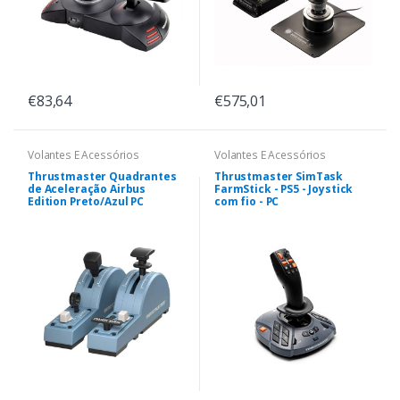
€83,64
€575,01
Volantes E Acessórios
Volantes E Acessórios
Thrustmaster Quadrantes
Thrustmaster SimTask
de Aceleração Airbus
FarmStick - PS5 - Joystick
Edition Preto/Azul PC
com fio - PC