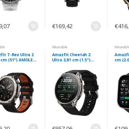
9,07
€169,42
€416
ble
Wearable
Wearabl
it T-Rex Ultra 2
Amazfit Cheetah 2
Amazfi
5 cm (51") AMOLED
Ultra 3,81 cm (1.5")
cm (2.
 Digital 480 x 480
AMOLED Digital 480 x
Digital
s Ecrã táctil
480 pixels Ecrã táctil
Ecrã tá
io Wi-Fi GPS
Titânio Wi-Fi GPS
Wi-Fi 
6,20
€957,06
€109