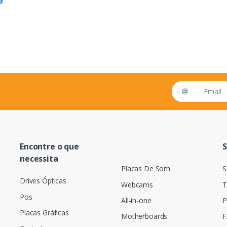
B
Email address
Encontre o que
S
necessita
Placas De Som
S
Drives Ópticas
Webcams
T
Pos
All-in-one
P
Placas Gráficas
Motherboards
F