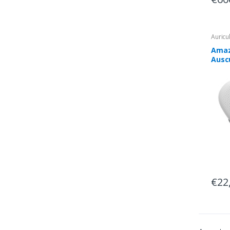
Auricu
Amaz
Ausc
Ganc
Intra
Desp
Blue
€22