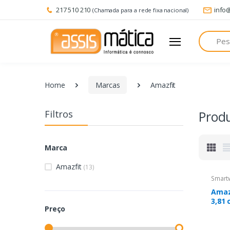
217 510 210
info
(Chamada para a rede fixa nacional)
Pesquisa
Home
Marcas
Amazfit
Filtros
Prod
Marca
Amazfit
(13)
Smart
Amaz
3,81
Preço
Digit
Ecrã 
inoxi