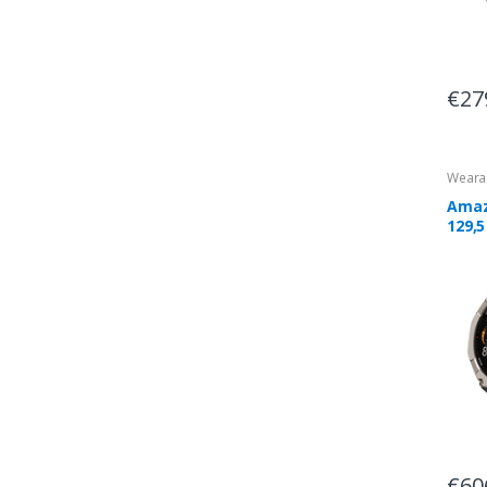
€27
Weara
Amazf
129,
51 mm
pixel
Titân
€60