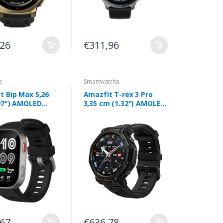
,26
€311,96
e
Smartwatchs
t Bip Max 5,26
Amazfit T-rex 3 Pro
07") AMOLED
3,35 cm (1.32") AMOLED
 432 x 514 pixels
44 mm Digital 466 x 466
ctil Prateado
pixels Ecrã táctil Preto
GPS
Wi-Fi GPS
,67
€636,78