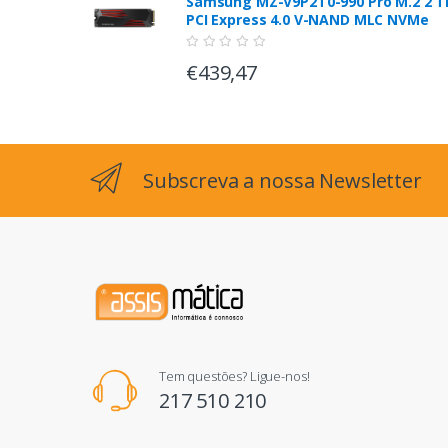
Samsung MZ-V9P2T0-990 Pro M.2 2 T
PCI Express 4.0 V-NAND MLC NVMe
€439,47
Subscreva a nossa Newsletter
Tem questões? Ligue-nos!
217 510 210