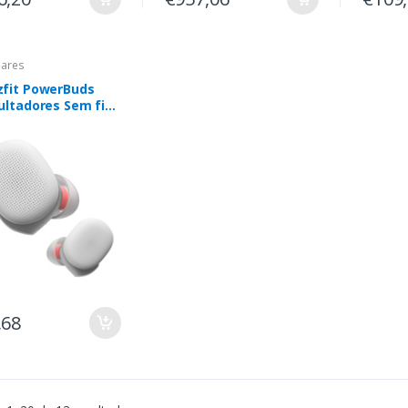
lares
fit PowerBuds
ultadores Sem fios
ho de orelha,
-auditivo
ortos USB Type-C
tooth Branco
,68