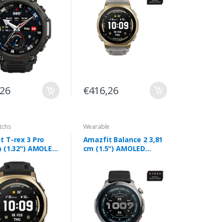
,26
€416,26
tchs
Wearable
t T-rex 3 Pro
Amazfit Balance 2 3,81
m (1.32") AMOLED
cm (1.5") AMOLED
Digital 466 x 466
Digital 480 x 480 pixels
Ecrã táctil
Ecrã táctil Cinzento Wi-
o Wi-Fi GPS
Fi GPS