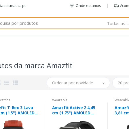
@assismatica.pt
Onde estamos
Acom
Todas as c
utos da marca Amazfit
Ordenar por novidade
20 pr
watchs
Wearable
Wearabl
fit T-Rex 3 Lava
Amazfit Active 2 4,45
Amazfi
 cm (1.5") AMOLED
cm (1.75") AMOLED
3,81 c
al 480 x 480 pixels
Digital 390 x 450 pixels
48 mm 
táctil Preto, Aço
Ecrã táctil Aço
táctil 
dável GPS
inoxidável