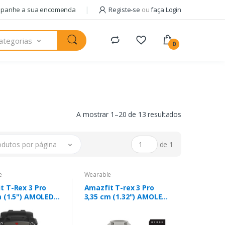
panhe a sua encomenda
Registe-se
ou
faça Login
ategorias
0
A mostrar 1–20 de 13 resultados
odutos por página
de 1
e
Wearable
t T-Rex 3 Pro
Amazfit T-rex 3 Pro
m (1.5") AMOLED
3,35 cm (1.32") AMOLED
Digital Ecrã
44 mm Digital 466 x 466
Preto GPS
pixels Ecrã táctil
Dourado Wi-Fi GPS