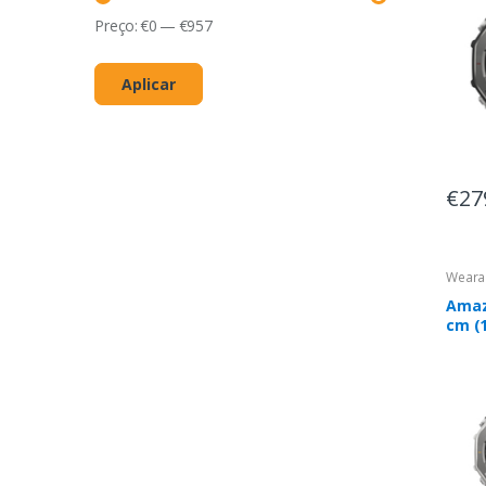
Preço:
€
0
—
€
957
Aplicar
€27
Weara
Amazf
cm (
Digit
Ecrã 
inoxi