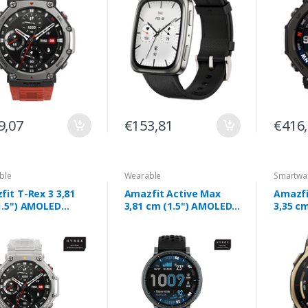
9,07
€153,81
€416
ble
Wearable
Smartwa
it T-Rex 3 3,81
Amazfit Active Max
Amazfi
1.5") AMOLED
3,81 cm (1.5") AMOLED
3,35 c
al 480 x 480 pixels
Digital 480 x 480 pixels
44 mm 
táctil Aço
Ecrã táctil Preto
pixels 
dável GPS
Dourad