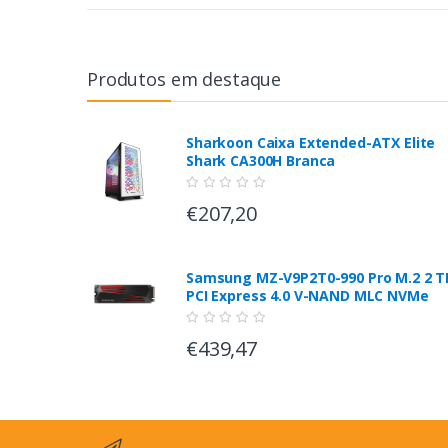
Produtos em destaque
Sharkoon Caixa Extended-ATX Elite
Shark CA300H Branca
€207,20
Samsung MZ-V9P2T0-990 Pro M.2 2 T
PCI Express 4.0 V-NAND MLC NVMe
€439,47