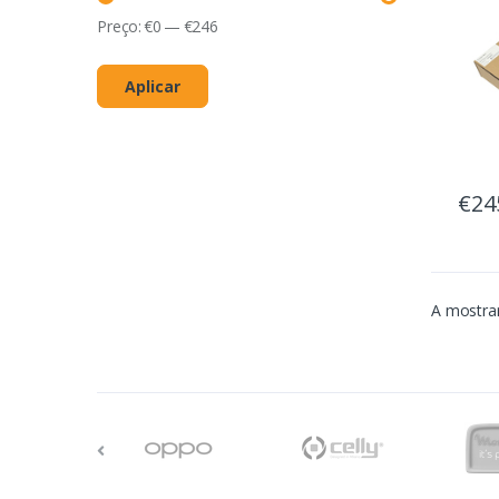
Preço:
€
0
—
€
246
Aplicar
€24
A mostrar