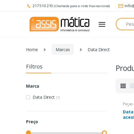
217 510 210
info
(Chamada para a rede fixa nacional)
Pesquisa
Home
Marcas
Data Direct
Filtros
Prod
Marca
Data Direct
(1)
Peças 
Data
aces
Preço
impr
Cinta