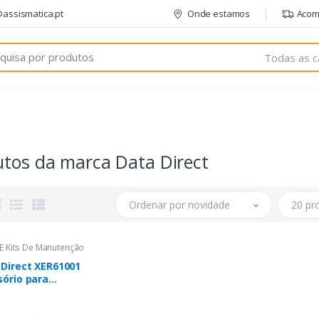
@assismatica.pt
Onde estamos
Acom
Todas as c
utos da marca Data Direct
Ordenar por novidade
20 pr
E Kits De Manutenção
 Direct XER61001
sório para
essora/scanner
 de transferência