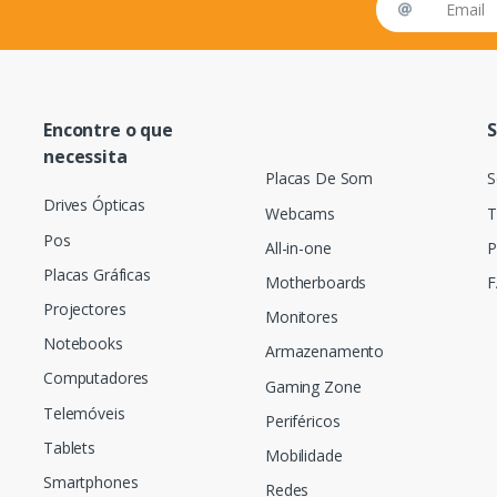
Encontre o que
S
necessita
Placas De Som
S
Drives Ópticas
Webcams
T
Pos
All-in-one
P
Placas Gráficas
Motherboards
F
Projectores
Monitores
Notebooks
Armazenamento
Computadores
Gaming Zone
Telemóveis
Periféricos
Tablets
Mobilidade
Smartphones
Redes