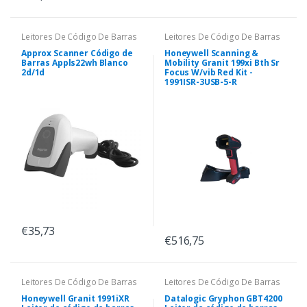
Leitores De Código De Barras
Leitores De Código De Barras
Approx Scanner Código de
Honeywell Scanning &
Barras Appls22wh Blanco
Mobility Granit 199xi Bth Sr
2d/1d
Focus W/vib Red Kit -
1991ISR-3USB-5-R
€35,73
€516,75
Leitores De Código De Barras
Leitores De Código De Barras
Honeywell Granit 1991iXR
Datalogic Gryphon GBT4200