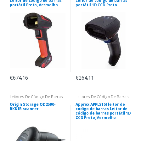
Leitor de código de barras
Leitor de código de barras
portátil Preto, Vermelho
portátil 1D CCD Preto
€674,16
€264,11
Leitores De Código De Barras
Leitores De Código De Barras
Origin Storage QD2590-
Approx APPLS15I leitor de
BKK1B scanner
código de barras Leitor de
código de barras portátil 1D
CCD Preto, Vermelho