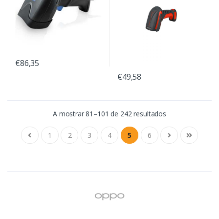
€86,35
€49,58
A mostrar 81–101 de 242 resultados
1
2
3
4
5
6