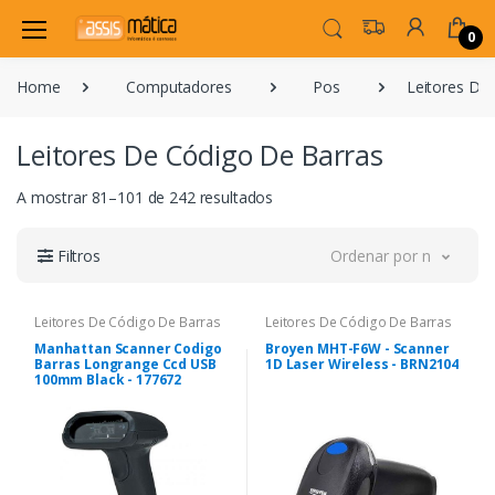
0
Home
Computadores
Pos
Leitores De
Leitores De Código De Barras
A mostrar 81–101 de 242 resultados
Filtros
Ordenar por novidade
Leitores De Código De Barras
Leitores De Código De Barras
Manhattan Scanner Codigo
Broyen MHT-F6W - Scanner
Barras Longrange Ccd USB
1D Laser Wireless - BRN2104
100mm Black - 177672