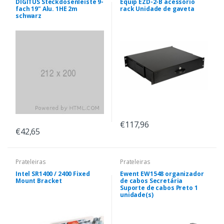
DIGITUS Steckdosenleiste 9-
Equip EZD-2-B acessório
fach 19" Alu. 1HE 2m
rack Unidade de gaveta
schwarz
€117,96
€42,65
Prateleiras
Prateleiras
Intel SR1400 / 2400 Fixed
Ewent EW1548 organizador
Mount Bracket
de cabos Secretária
Suporte de cabos Preto 1
unidade(s)