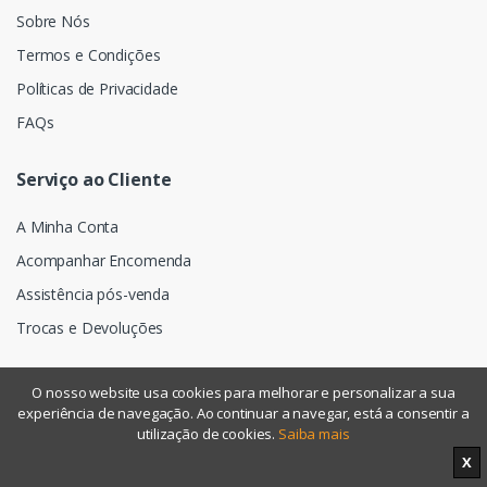
Sobre Nós
Termos e Condições
Políticas de Privacidade
FAQs
Serviço ao Cliente
A Minha Conta
Acompanhar Encomenda
Assistência pós-venda
Trocas e Devoluções
O nosso website usa cookies para melhorar e personalizar a sua
experiência de navegação. Ao continuar a navegar, está a consentir a
©
Assismática
- Todos os direitos reservados
utilização de cookies.
Saiba mais
X