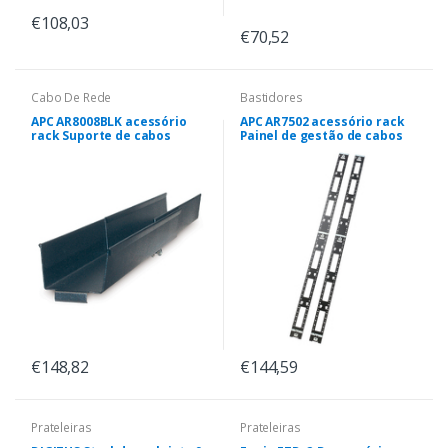
€108,03
€70,52
Cabo De Rede
Bastidores
APC AR8008BLK acessório
APC AR7502 acessório rack
rack Suporte de cabos
Painel de gestão de cabos
€148,82
€144,59
Prateleiras
Prateleiras