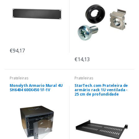
€94,17
€14,13
Prateleiras
Prateleiras
Monolyth Armario Mural 4U
StarTech.com Prateleira de
SH6404 600X450 1F-1V
armário rack 1U ventilada -
25 cm de profundidade