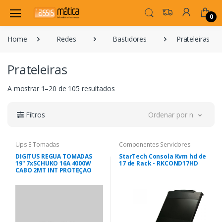
0
Home
Redes
Bastidores
Prateleiras
Prateleiras
A mostrar 1–20 de 105 resultados
Filtros
Ordenar por novidade
Ups E Tomadas
Componentes Servidores
DIGITUS REGUA TOMADAS
StarTech Consola Kvm hd de
19" 7xSCHUKO 16A 4000W
17 de Rack - RKCOND17HD
CABO 2MT INT PROTEÇAO