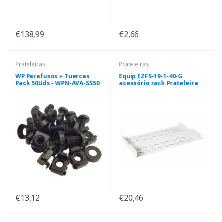
€138,99
€2,66
Prateleiras
Prateleiras
WP Parafusos + Tuercas
Equip EZFS-19-1-40-G
Pack 50Uds - WPN-AVA-SS50
acessório rack Prateleira
€13,12
€20,46