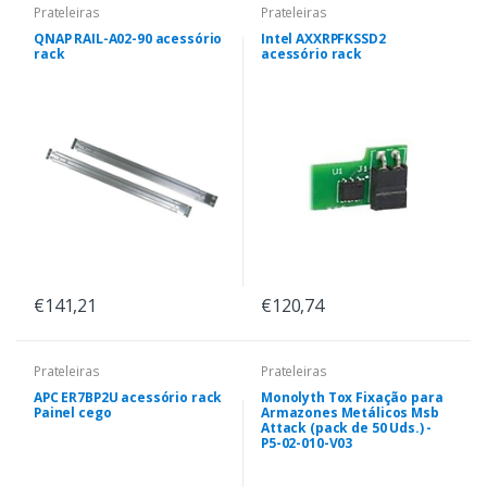
Prateleiras
Prateleiras
QNAP RAIL-A02-90 acessório
Intel AXXRPFKSSD2
rack
acessório rack
€141,21
€120,74
Prateleiras
Prateleiras
APC ER7BP2U acessório rack
Monolyth Tox Fixação para
Painel cego
Armazones Metálicos Msb
Attack (pack de 50 Uds.) -
P5-02-010-V03