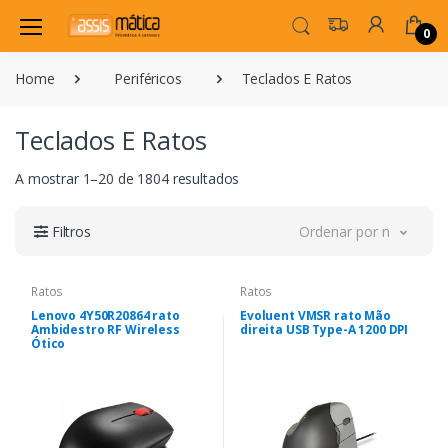
0
Home
Periféricos
Teclados E Ratos
Teclados E Ratos
A mostrar 1–20 de 1804 resultados
Filtros
Ordenar por novidade
Ratos
Ratos
Lenovo 4Y50R20864 rato
Evoluent VMSR rato Mão
Ambidestro RF Wireless
direita USB Type-A 1200 DPI
Ótico