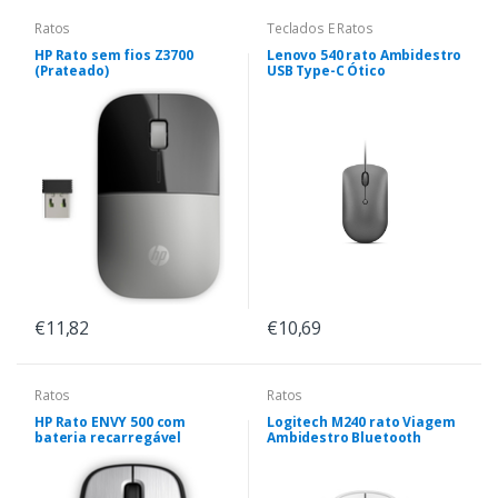
Ratos
Teclados E Ratos
HP Rato sem fios Z3700
Lenovo 540 rato Ambidestro
(Prateado)
USB Type-C Ótico
€11,82
€10,69
Ratos
Ratos
HP Rato ENVY 500 com
Logitech M240 rato Viagem
bateria recarregável
Ambidestro Bluetooth