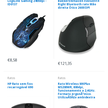
LogiLink Gaming 2400dpi -
BakkerElkhuizen Evoluent4
ID0137
Right Bluetooth rato Mão
direita Ótico 2600 DPI
€8,58
€121,35
Ratos
Ratos
HP Rato sem fios
Rato Wireless MKPlus
recarregável 690
MS200WR, 800dpi,
funcionamento a 2,4GHz.
Formato ergonÃ³mico.
UtilizaÃ§Ã£o ambidextra