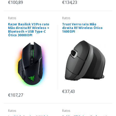
€100,89
€134,23
Ratos
Ratos
Razer Basilisk V3 Pro rato
Trust Verro rato Mão
Mão direita RF Wireless +
direita RF Wireless Ótico
Bluetooth + USB Type-C
1600 DPI
Ótico 30000 DPI
€37,43
€107,27
Ratos
Ratos