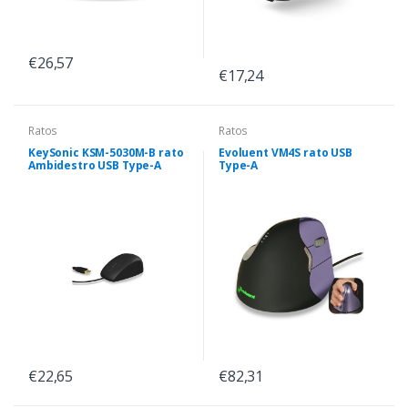
€26,57
€17,24
Ratos
Ratos
KeySonic KSM-5030M-B rato
Evoluent VM4S rato USB
Ambidestro USB Type-A
Type-A
€22,65
€82,31