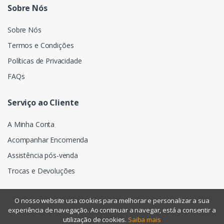
Sobre Nós
Sobre Nós
Termos e Condições
Políticas de Privacidade
FAQs
Serviço ao Cliente
A Minha Conta
Acompanhar Encomenda
Assistência pós-venda
Trocas e Devoluções
O nosso website usa cookies para melhorar e personalizar a sua
experiência de navegação. Ao continuar a navegar, está a consentir a
©
Assismática
- Todos os direitos reservados
utilização de cookies.
Saiba mais