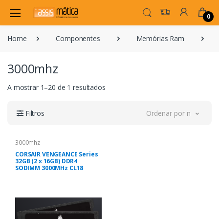
0
Home
Componentes
Memórias Ram
3000mhz
A mostrar 1–20 de 1 resultados
Filtros
Ordenar por novidade
3000mhz
CORSAIR VENGEANCE Series
32GB (2 x 16GB) DDR4
SODIMM 3000MHz CL18