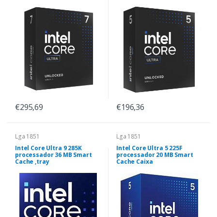
€295,69
€196,36
Lga 1851
Lga 1851
Intel Core Ultra 9 285K
Intel Core Ultra 5 225F
processador 36 MB Smart
processador 20 MB Smart
Cache ,tray
Cache Caixa