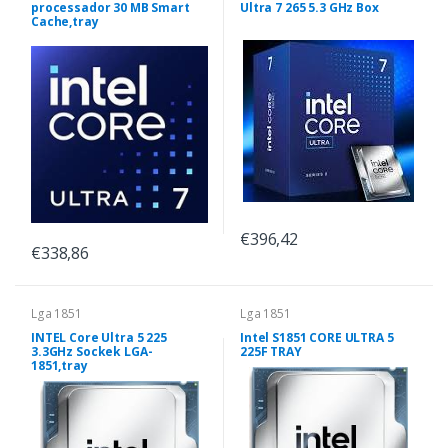
processador 30 MB Smart
Ultra 7 265 5.3 GHz Box
Cache,tray
€396,42
€338,86
Lga 1851
Lga 1851
INTEL Core Ultra 5 225
Intel S1851 CORE ULTRA 5
3.3GHz Sockek LGA-
225F TRAY
1851,tray