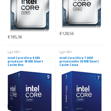
€128,56
€185,36
Lga 1851
Lga 1851
Intel Core Ultra 9 285
Intel Core Ultra 7 265F
processor 36 MB Smart
processador 30 MB Smart
Cache Box
Cache Caixa