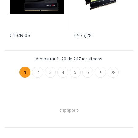
€1349,05
€576,28
A mostrar 1–20 de 247 resultados
1
2
3
4
5
6