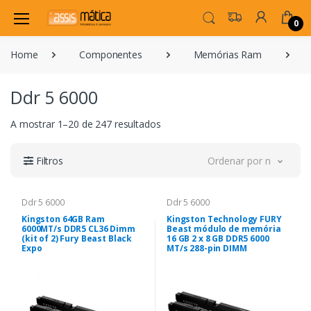
0
Home
Componentes
Memórias Ram
Ddr 5 6000
A mostrar 1–20 de 247 resultados
Filtros
Ordenar por novidade
Ddr 5 6000
Ddr 5 6000
Kingston 64GB Ram
Kingston Technology FURY
6000MT/s DDR5 CL36 Dimm
Beast módulo de memória
(kit of 2) Fury Beast Black
16 GB 2 x 8 GB DDR5 6000
Expo
MT/s 288-pin DIMM