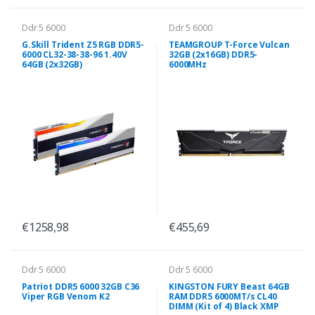
Ddr 5 6000
Ddr 5 6000
G.Skill Trident Z5 RGB DDR5-
TEAMGROUP T-Force Vulcan
6000 CL32-38-38-96 1.40V
32GB (2x16GB) DDR5-
64GB (2x32GB)
6000MHz
€1258,98
€455,69
Ddr 5 6000
Ddr 5 6000
Patriot DDR5 6000 32GB C36
KINGSTON FURY Beast 64GB
Viper RGB Venom K2
RAM DDR5 6000MT/s CL40
DIMM (Kit of 4) Black XMP