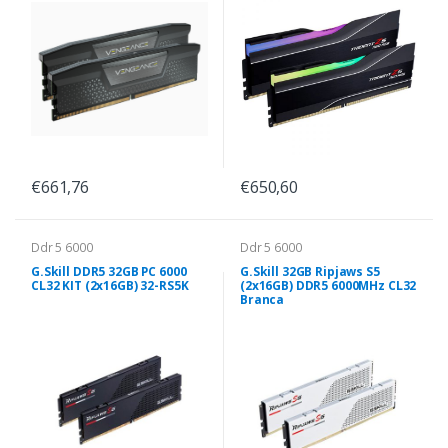
€661,76
€650,60
Ddr 5 6000
Ddr 5 6000
G.Skill DDR5 32GB PC 6000
G.Skill 32GB Ripjaws S5
CL32 KIT (2x16GB) 32-RS5K
(2x16GB) DDR5 6000MHz CL32
Branca