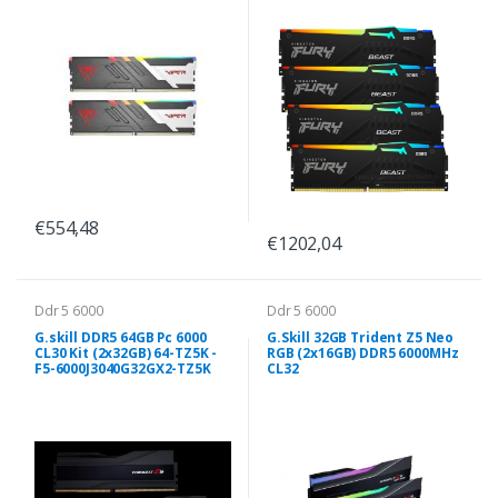
€554,48
€1202,04
Ddr 5 6000
Ddr 5 6000
G.skill DDR5 64GB Pc 6000
G.Skill 32GB Trident Z5 Neo
CL30 Kit (2x32GB) 64-TZ5K -
RGB (2x16GB) DDR5 6000MHz
F5-6000J3040G32GX2-TZ5K
CL32