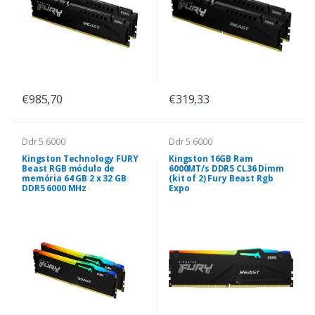
€985,70
€319,33
Ddr 5 6000
Ddr 5 6000
Kingston Technology FURY
Kingston 16GB Ram
Beast RGB módulo de
6000MT/s DDR5 CL36 Dimm
memória 64 GB 2 x 32 GB
(kit of 2) Fury Beast Rgb
DDR5 6000 MHz
Expo