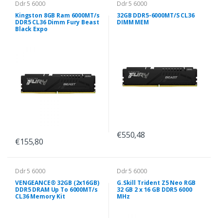
Ddr 5 6000
Ddr 5 6000
Kingston 8GB Ram 6000MT/s
32GB DDR5-6000MT/S CL36
DDR5 CL36 Dimm Fury Beast
DIMM MEM
Black Expo
€550,48
€155,80
Ddr 5 6000
Ddr 5 6000
VENGEANCE® 32GB (2x16GB)
G.Skill Trident Z5 Neo RGB
DDR5 DRAM Up To 6000MT/s
32 GB 2 x 16 GB DDR5 6000
CL36 Memory Kit
MHz