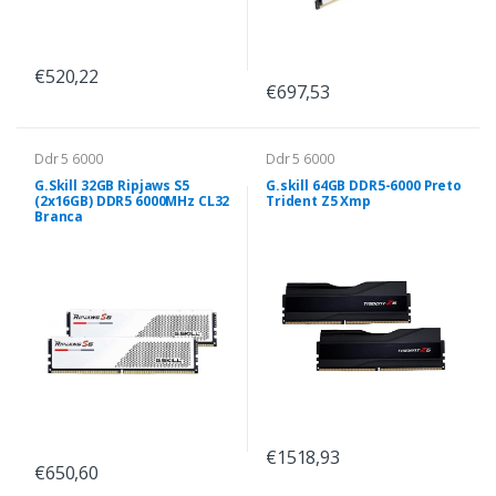
€520,22
€697,53
Ddr 5 6000
Ddr 5 6000
G.Skill 32GB Ripjaws S5
G.skill 64GB DDR5-6000 Preto
(2x16GB) DDR5 6000MHz CL32
Trident Z5 Xmp
Branca
€1518,93
€650,60