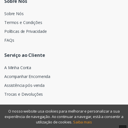
Sobre Nós
Sobre Nós
Termos e Condições
Políticas de Privacidade
FAQs
Serviço ao Cliente
A Minha Conta
Acompanhar Encomenda
Assistência pós-venda
Trocas e Devoluções
O nosso website usa cookies para melhorar e personalizar a sua
experiência de navegação. Ao continuar a navegar, está a consentir a
©
Assismática
- Todos os direitos reservados
utilização de cookies.
Saiba mais