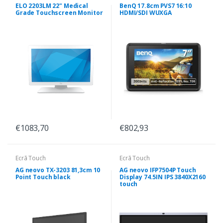
ELO 2203LM 22" Medical
BenQ 17.8cm PVS7 16:10
Grade Touchscreen Monitor
HDMI/SDI WUXGA
€1083,70
€802,93
Ecrã Touch
Ecrã Touch
AG neovo TX-3203 81,3cm 10
AG neovo IFP7504P Touch
Point Touch black
Display 74.5IN IPS 3840X2160
touch