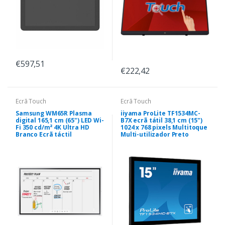
€597,51
€222,42
Ecrã Touch
Ecrã Touch
Samsung WM65R Plasma
iiyama ProLite TF1534MC-
digital 165,1 cm (65") LED Wi-
B7X ecrã tátil 38,1 cm (15")
Fi 350 cd/m² 4K Ultra HD
1024 x 768 pixels Multitoque
Branco Ecrã táctil
Multi-utilizador Preto