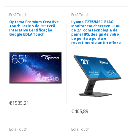
Ecrã Touch
Ecrã Touch
Optoma Premium Creative
IIyama T2752MSC-B1AG
Touch Serie 5 de 65" Ecrã
Monitor touchscreen PCAP
Interativo Certificação
de 27” com tecnologia de
Google EDLA Touch
painel IPS, design de vidro
de ponta a ponta e
revestimento antirreflexo
€1539,21
€465,89
Ecrã Touch
Ecrã Touch