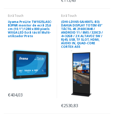
€113,45
Ecrã Touch
Ecrã Touch
iiyama ProLite TW1025LASC-
(DHI-LDV65-SAI400TL-B3)
B3PNR monitor de ecrã 25,6
DAHUA DISPLAY TOTEM 65"
cm (10.1") 1280 x 800 pixels
TÁCTIL 4K 2160X3840 /
WXGA LED Ecrã táctil Multi-
ANDROID 11 / 8MS / 320CD /
utilizador Preto
4+32GB / 2 X ALTAVOZ 5W /
RJ45, USB, TF SLOT, HDMI,
AUDIO IN, QUAD-CORE
CORTEX-A55
€404,03
€2530,83