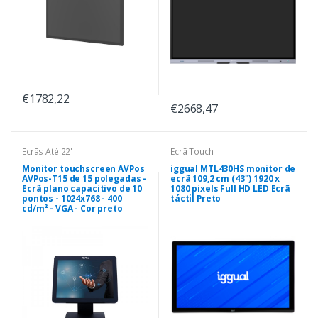
€1782,22
€2668,47
Ecrãs Até 22'
Ecrã Touch
Monitor touchscreen AVPos
iggual MTL430HS monitor de
AVPos-T15 de 15 polegadas -
ecrã 109,2 cm (43") 1920 x
Ecrã plano capacitivo de 10
1080 pixels Full HD LED Ecrã
pontos - 1024x768 - 400
táctil Preto
cd/m² - VGA - Cor preto