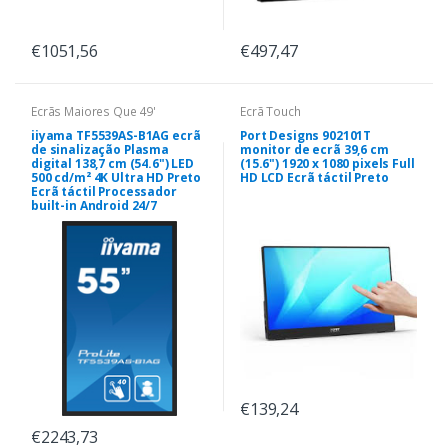
€1051,56
€497,47
Ecrãs Maiores Que 49'
Ecrã Touch
iiyama TF5539AS-B1AG ecrã
Port Designs 902101T
de sinalização Plasma
monitor de ecrã 39,6 cm
digital 138,7 cm (54.6") LED
(15.6") 1920 x 1080 pixels Full
500 cd/m² 4K Ultra HD Preto
HD LCD Ecrã táctil Preto
Ecrã táctil Processador
built-in Android 24/7
€139,24
€2243,73