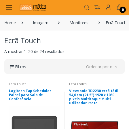
0
Home
Imagem
Monitores
Ecrã Touch
Ecrã Touch
A mostrar 1–20 de 24 resultados
Filtros
Ordenar por novidade
Ecrã Touch
Ecrã Touch
Logitech Tap Scheduler
Viewsonic TD2230 ecrã tátil
Painel para Sala de
54,6 cm (21.5") 1920 x 1080
Conferência
pixels Multitoque Multi-
utilizador Preto