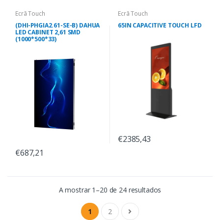
Ecrã Touch
Ecrã Touch
(DHI-PHGIA2.61-SE-B) DAHUA
65IN CAPACITIVE TOUCH LFD
LED CABINET 2,61 SMD
(1000*500*33)
€2385,43
€687,21
A mostrar 1–20 de 24 resultados
1
2