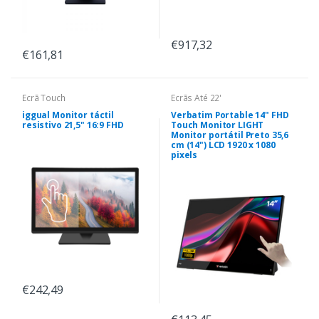
€917,32
€161,81
Ecrã Touch
Ecrãs Até 22'
iggual Monitor táctil
Verbatim Portable 14" FHD
resistivo 21,5" 16:9 FHD
Touch Monitor LIGHT
Monitor portátil Preto 35,6
cm (14") LCD 1920 x 1080
pixels
€242,49