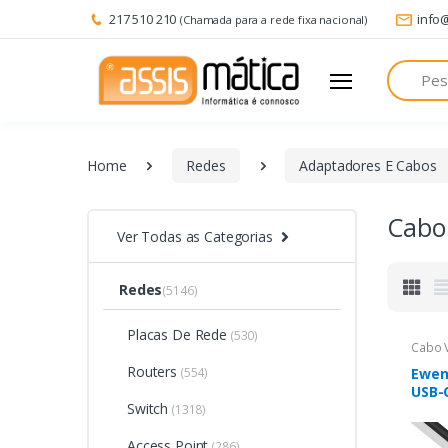
217 510 210
info
(Chamada para a rede fixa nacional)
Pesquisa
Home
Redes
Adaptadores E Cabos
Cabo
Ver Todas as Categorias
Redes
(5146)
Placas De Rede
(530)
Cabo 
Routers
(554)
Ewen
USB-
Switch
Pret
(1318)
Access Point
(286)