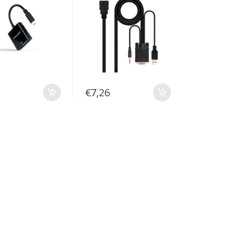
Type-A
€7,26