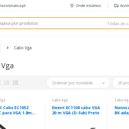
@assismatica.pt
Onde estamos
Acom
Todas as c
Cabo Vga
 Vga
Ordenar por novidade
20 pr
Vga
Cabo Vga
Cabo Vg
t Cabo EC1052
Ewent EC1108 cabo VGA
Nanoca
C para VGA 1.8m
20 m VGA (D-Sub) Preto
BK ada
o
USB 192
Preto