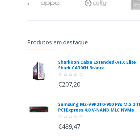
Produtos em destaque
Sharkoon Caixa Extended-ATX Elite
Shark CA300H Branca
€207,20
Samsung MZ-V9P2T0-990 Pro M.2 2 T
PCI Express 4.0 V-NAND MLC NVMe
€439,47