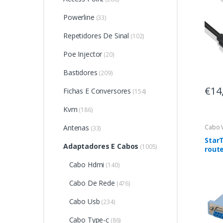
Powerline
(33)
Repetidores De Sinal
(102)
Poe Injector
(20)
Bastidores
(209)
€14
Fichas E Conversores
(154)
Kvm
(186)
Antenas
Cabo 
(33)
Star
Adaptadores E Cabos
(1005)
rout
conso
Cabo Hdmi
(140)
DB9 d
Cabo De Rede
(476)
Cabo Usb
(234)
Cabo Type-c
(86)