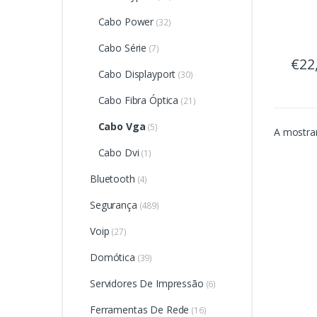
Cabo Power
(32)
Cabo Série
(7)
€22
Cabo Displayport
(30)
Cabo Fibra Óptica
(21)
Cabo Vga
(5)
A mostrar
Cabo Dvi
(1)
Bluetooth
(4)
Segurança
(489)
Voip
(27)
Domótica
(39)
Servidores De Impressão
(6)
Ferramentas De Rede
(16)