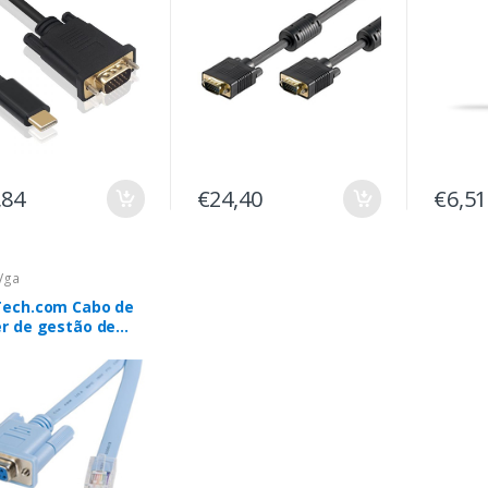
,84
€24,40
€6,51
Vga
Tech.com Cabo de
er de gestão de
la Cisco RJ45 para
e 1,8 m - M/F