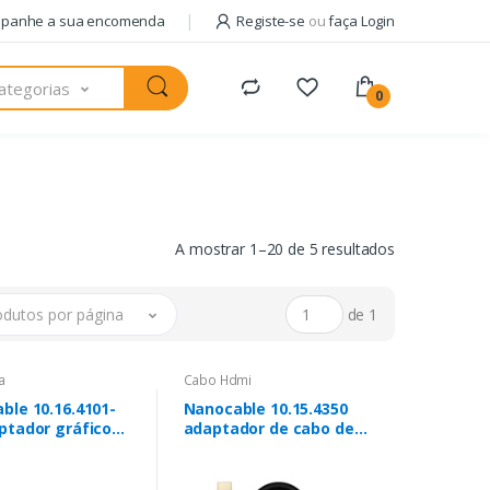
panhe a sua encomenda
Registe-se
ou
faça Login
ategorias
0
A mostrar 1–20 de 5 resultados
odutos por página
de 1
a
Cabo Hdmi
ble 10.16.4101-
Nanocable 10.15.4350
ptador gráfico
adaptador de cabo de
0 x 1200 pixels
vídeo 1,8 m HDMI Type
A (Standard) VGA (D-
Sub) + 3.5mm + USB