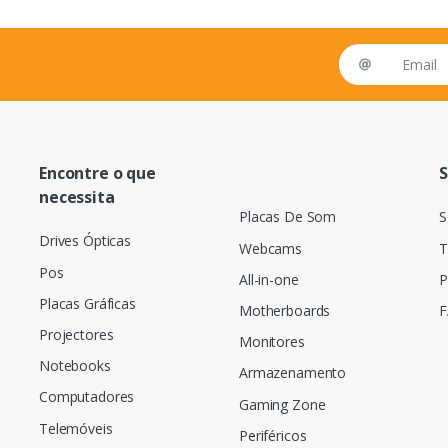
Email address
Encontre o que
S
necessita
Placas De Som
S
Drives Ópticas
Webcams
T
Pos
All-in-one
P
Placas Gráficas
Motherboards
F
Projectores
Monitores
Notebooks
Armazenamento
Computadores
Gaming Zone
Telemóveis
Periféricos