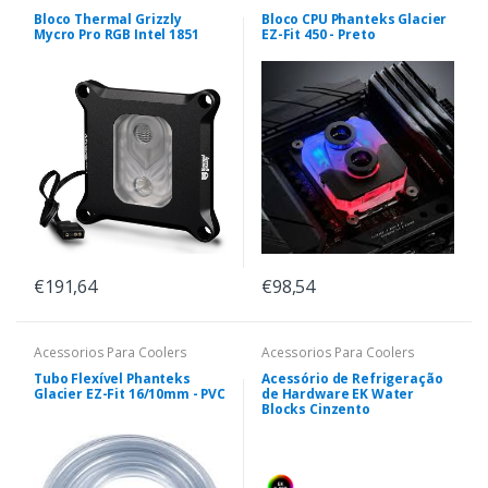
Bloco Thermal Grizzly
Bloco CPU Phanteks Glacier
Mycro Pro RGB Intel 1851
EZ-Fit 450 - Preto
€191,64
€98,54
Acessorios Para Coolers
Acessorios Para Coolers
Tubo Flexível Phanteks
Acessório de Refrigeração
Glacier EZ-Fit 16/10mm - PVC
de Hardware EK Water
Blocks Cinzento