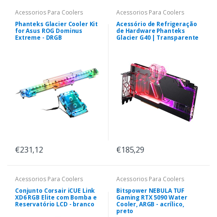
Acessorios Para Coolers
Acessorios Para Coolers
Phanteks Glacier Cooler Kit
Acessório de Refrigeração
for Asus ROG Dominus
de Hardware Phanteks
Extreme - DRGB
Glacier G40 | Transparente
€231,12
€185,29
Acessorios Para Coolers
Acessorios Para Coolers
Conjunto Corsair iCUE Link
Bitspower NEBULA TUF
XD6 RGB Elite com Bomba e
Gaming RTX 5090 Water
Reservatório LCD - branco
Cooler, ARGB - acrílico,
preto