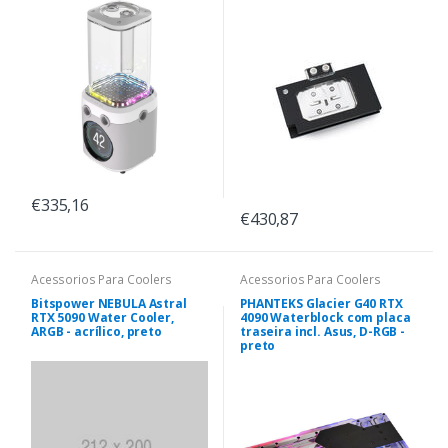
€335,16
€430,87
Acessorios Para Coolers
Acessorios Para Coolers
Bitspower NEBULA Astral
PHANTEKS Glacier G40 RTX
RTX 5090 Water Cooler,
4090 Waterblock com placa
ARGB - acrílico, preto
traseira incl. Asus, D-RGB -
preto