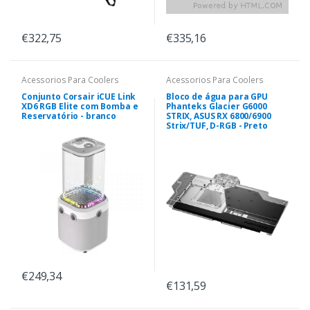
€322,75
€335,16
Acessorios Para Coolers
Acessorios Para Coolers
Conjunto Corsair iCUE Link
Bloco de água para GPU
XD6 RGB Elite com Bomba e
Phanteks Glacier G6000
Reservatório - branco
STRIX, ASUS RX 6800/6900
Strix/TUF, D-RGB - Preto
€249,34
€131,59