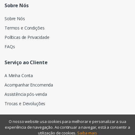
Sobre Nós
Sobre Nós
Termos e Condições
Políticas de Privacidade
FAQs
Serviço ao Cliente
A Minha Conta
Acompanhar Encomenda
Assistência pós-venda
Trocas e Devoluções
O nosso website usa cookies para melhorar e personalizar a sua
experiência de navegação. Ao continuar a navegar, está a consentir a
©
Assismática
- Todos os direitos reservados
utilização de cookies.
Saiba mais