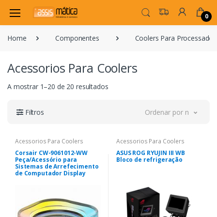
0
Home
Componentes
Coolers Para Processador
Acessorios Para Coolers
A mostrar 1–20 de 20 resultados
Filtros
Ordenar por novidade
Acessorios Para Coolers
Acessorios Para Coolers
Corsair CW-9061012-WW
ASUS ROG RYUJIN III WB
Peça/Acessório para
Bloco de refrigeração
Sistemas de Arrefecimento
de Computador Display