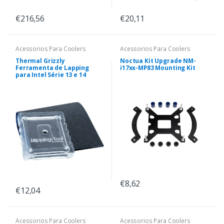
€216,56
€20,11
Acessorios Para Coolers
Acessorios Para Coolers
Thermal Grizzly
Noctua Kit Upgrade NM-
Ferramenta de Lapping
i17xx-MP83 Mounting Kit
para Intel Série 13 e 14
€8,62
€12,04
Acessorios Para Coolers
Acessorios Para Coolers