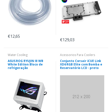
€12,65
€129,03
Water Cooling
Acessorios Para Coolers
ASUS ROG RYUJIN III WB
Conjunto Corsair iCUE Link
White Edition Bloco de
XD6 RGB Elite com Bomba e
refrigeração
Reservatório LCD - preto