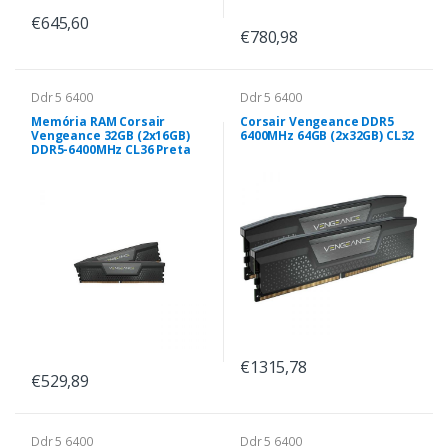
€645,60
€780,98
Ddr 5 6400
Ddr 5 6400
Memória RAM Corsair
Corsair Vengeance DDR5
Vengeance 32GB (2x16GB)
6400MHz 64GB (2x32GB) CL32
DDR5-6400MHz CL36 Preta
€1315,78
€529,89
Ddr 5 6400
Ddr 5 6400