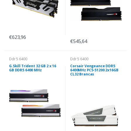
€623,96
€545,64
Ddr 5 6400
Ddr 5 6400
G.Skill Trident 32 GB 2 x 16
Corsair Vengeance DDR5
GB DDR5 6400 MHz
6400MHz PC5-51200 2x16GB
CL32 Brancas