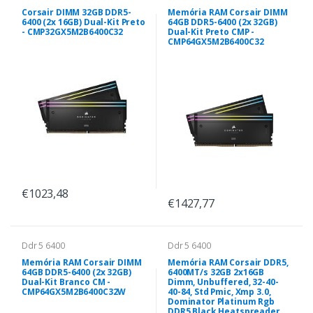
Corsair DIMM 32GB DDR5-
Memória RAM Corsair DIMM
6400 (2x 16GB) Dual-Kit Preto
64GB DDR5-6400 (2x 32GB)
- CMP32GX5M2B6400C32
Dual-Kit Preto CMP -
CMP64GX5M2B6400C32
€1023,48
€1427,77
Ddr 5 6400
Ddr 5 6400
Memória RAM Corsair DIMM
Memória RAM Corsair DDR5,
64GB DDR5-6400 (2x 32GB)
6400MT/s 32GB 2x16GB
Dual-Kit Branco CM -
Dimm, Unbuffered, 32-40-
CMP64GX5M2B6400C32W
40-84, Std Pmic, Xmp 3.0,
Dominator Platinum Rgb
DDR5 Black Heatspreader,