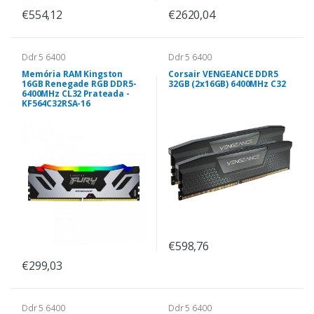
€554,12
€2620,04
Ddr 5 6400
Ddr 5 6400
Memória RAM Kingston
Corsair VENGEANCE DDR5
16GB Renegade RGB DDR5-
32GB (2x16GB) 6400MHz C32
6400MHz CL32 Prateada -
KF564C32RSA-16
€598,76
€299,03
Ddr 5 6400
Ddr 5 6400