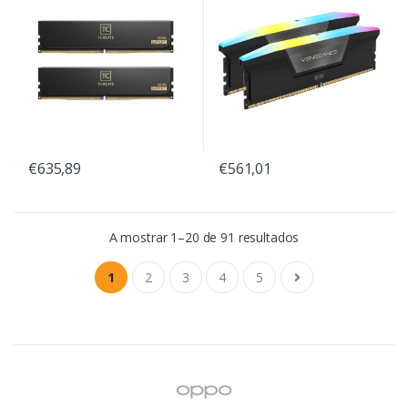
€635,89
€561,01
A mostrar 1–20 de 91 resultados
1
2
3
4
5