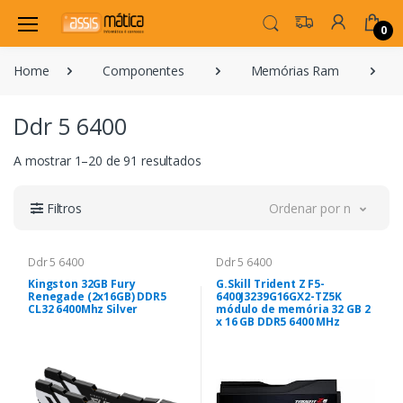
0
Home
Componentes
Memórias Ram
Ddr 5 6400
A mostrar 1–20 de 91 resultados
Filtros
Ordenar por novidade
Ddr 5 6400
Ddr 5 6400
Kingston 32GB Fury
G.Skill Trident Z F5-
Renegade (2x16GB) DDR5
6400J3239G16GX2-TZ5K
CL32 6400Mhz Silver
módulo de memória 32 GB 2
x 16 GB DDR5 6400 MHz