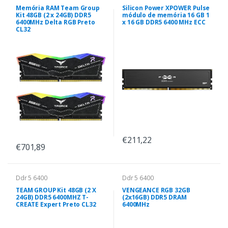
Memória RAM Team Group
Silicon Power XPOWER Pulse
Kit 48GB (2 x 24GB) DDR5
módulo de memória 16 GB 1
6400MHz Delta RGB Preto
x 16 GB DDR5 6400 MHz ECC
CL32
€211,22
€701,89
Ddr 5 6400
Ddr 5 6400
TEAM GROUP Kit 48GB (2 X
VENGEANCE RGB 32GB
24GB) DDR5 6400MHZ T-
(2x16GB) DDR5 DRAM
CREATE Expert Preto CL32
6400MHz