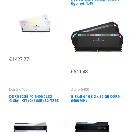
Rgb led, 1.4V
€1427,77
€611,48
Ddr 5 6400
Ddr 5 6400
DDR5 32GB PC 6400 CL32
G.Skill 64 GB 2 x 32 GB DDR5
G.Skill KIT (2x16GB) 32-TZ5S
6400 MHz