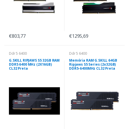
€803,77
€1295,69
Ddr 5 6400
Ddr 5 6400
G.SKILL RIPJAWS S5 32GB RAM
Memória RAM G.SKILL 64GB
DDR5 6400 MHz (2X16GB)
Ripjaws S5 Series (2x32GB)
CL32 Preta
DDR5-6400MHz CL32 Preta