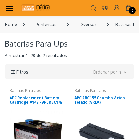
0
Home
Periféricos
Diversos
Baterias Pa
Baterias Para Ups
A mostrar 1–20 de 2 resultados
Filtros
Ordenar por novidade
Baterias Para Ups
Baterias Para Ups
APC Replacement Battery
APC RBC155 Chumbo-ácido
Cartridge #142 - APCRBC142
selado (VRLA)