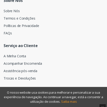
Sobre Nós
Sobre Nós
Termos e Condições
Políticas de Privacidade
FAQs
Serviço ao Cliente
A Minha Conta
Acompanhar Encomenda
Assistência pós-venda
Trocas e Devoluções
O nosso website usa cookies para melhorar e personalizar a sua
experiência de navegação. Ao continuar a navegar, está a consentir a
©
Assismática
- Todos os direitos reservados
utilização de cookies.
Saiba mais