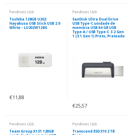
Pendrives Usb
Pendrives Usb
Toshiba 128GB U202
SanDisk Ultra Dual Drive
Hayabusa USB Stick USB 2.0
USB Type-C unidade de
White - LU202W128G
memória USB 64 GB USB
Type-A / USB Type-C 3.2 Gen
1 (3.1 Gen 1) Preto, Prateado
€11,88
€25,57
Pendrives Usb
Pendrives Usb
Team Group X131 128GB
Transcend ESD310 2 TB