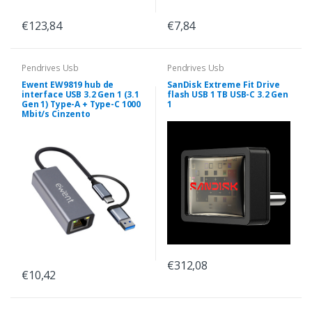
€123,84
€7,84
Pendrives Usb
Pendrives Usb
Ewent EW9819 hub de
SanDisk Extreme Fit Drive
interface USB 3.2 Gen 1 (3.1
flash USB 1 TB USB-C 3.2 Gen
Gen 1) Type-A + Type-C 1000
1
Mbit/s Cinzento
€312,08
€10,42