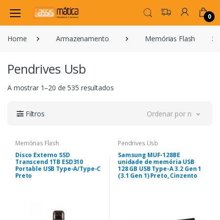
0
Home
Armazenamento
Memórias Flash
Pendrives Usb
A mostrar 1–20 de 535 resultados
Filtros
Ordenar por novidade
Memórias Flash
Pendrives Usb
Disco Externo SSD
Samsung MUF-128BE
Transcend 1TB ESD310
unidade de memória USB
Portable USB Type-A/Type-C
128 GB USB Type-A 3.2 Gen 1
Preto
(3.1 Gen 1) Preto, Cinzento