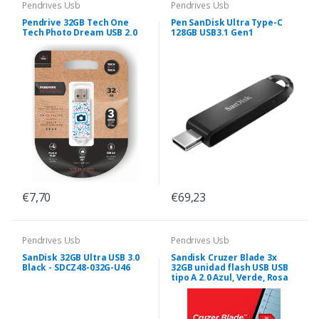
Pendrives Usb
Pendrives Usb
Pendrive 32GB Tech One
Pen SanDisk Ultra Type-C
Tech Photo Dream USB 2.0
128GB USB3.1 Gen1
€7,70
€69,23
Pendrives Usb
Pendrives Usb
SanDisk 32GB Ultra USB 3.0
Sandisk Cruzer Blade 3x
Black - SDCZ48-032G-U46
32GB unidad flash USB USB
tipo A 2.0 Azul, Verde, Rosa