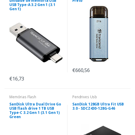
unidade de memória USB
Preto
USB Type-A 3.2 Gen 1 (3.1
Gen 1)
€660,56
€16,73
Memórias Flash
Pendrives Usb
SanDisk Ultra Dual Drive Go
SanDisk 128GB Ultra Fit USB
USB flash drive 1 TB USB
3.0 - SDCZ430-128G-G46
Type-C 3.2 Gen 1 (3.1 Gen 1)
Green