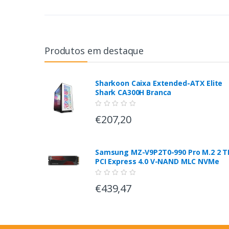
Produtos em destaque
Sharkoon Caixa Extended-ATX Elite
Shark CA300H Branca
€207,20
Samsung MZ-V9P2T0-990 Pro M.2 2 T
PCI Express 4.0 V-NAND MLC NVMe
€439,47