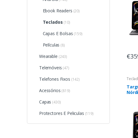
Ebook Readers
(20)
Teclados
(10)
Capas E Bolsas
(159)
Películas
(8)
€35
Wearable
(243)
Telemóveis
(47)
Telefones Fixos
Tecla
(142)
Targ
Acessórios
(819)
Nórd
Pret
Capas
(430)
Protectores E Peliculas
(119)