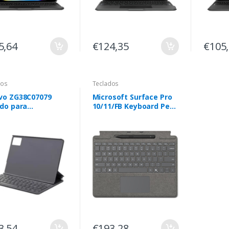
5,64
€124,35
€105
dos
Teclados
vo ZG38C07079
Microsoft Surface Pro
ado para
10/11/FB Keyboard Pen2
sitivos móveis
+ Copilot Taste - Platin
 Pin Cinzento
3,54
€193,28