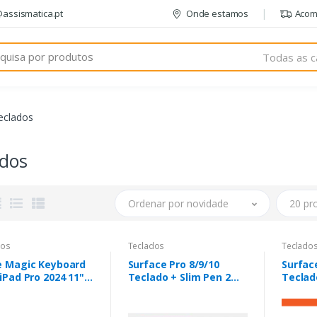
@assismatica.pt
Onde estamos
Acom
Todas as c
eclados
ados
Ordenar por novidade
20 pr
dos
Teclados
Teclado
e Magic Keyboard
Surface Pro 8/9/10
Surfac
iPad Pro 2024 11"
Teclado + Slim Pen 2
Teclad
lack
Preto Pro 8/9/10
Preto (
8/9/10