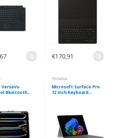
,67
€170,91
s
Teclados
 VersaVu
Microsoft Surface Pro
ol Bluetooth
12 inch Keyboard
(Pro12) ,PT