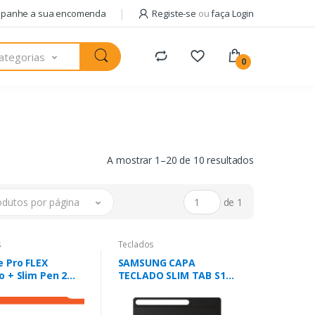
panhe a sua encomenda
Registe-se
ou
faça Login
ategorias
0
A mostrar 1–20 de 10 resultados
odutos por página
de 1
s
Teclados
e Pro FLEX
SAMSUNG CAPA
o + Slim Pen 2
TECLADO SLIM TAB S10
Pro 10/11) Pro
FE+ BLACK
/11