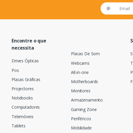
Email address
Encontre o que
S
necessita
Placas De Som
S
Drives Ópticas
Webcams
T
Pos
All-in-one
P
Placas Gráficas
Motherboards
F
Projectores
Monitores
Notebooks
Armazenamento
Computadores
Gaming Zone
Telemóveis
Periféricos
Tablets
Mobilidade