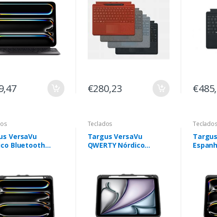
9,47
€280,23
€485
dos
Teclados
Teclado
us VersaVu
Targus VersaVu
Targus
ico Bluetooth
QWERTY Nórdico
Espanh
o
Bluetooth Preto
Preto