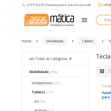
217 510 210
info
(Chamada para a rede fixa nacional)
Pesquisa
Home
Mobilidade
Tablets
T
Tecl
Ver Todas as Categorias
Mobilidade
(2958)
Smartphones
(597)
Tecla
Tablets
(570)
Appl
para 
Ios
M4 B
(56)
Android
(140)