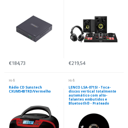
€184,73
€219,54
Hi-fi
Hi-fi
Rádio CD Sunstech
LENCO LSA-071SI - Toca-
CXUM54BTRD/Vermelho
discos vertical totalmente
automático com alto-
falantes embutidos e
Bluetooth® - Prateado