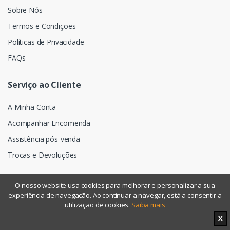
Sobre Nós
Termos e Condições
Políticas de Privacidade
FAQs
Serviço ao Cliente
A Minha Conta
Acompanhar Encomenda
Assistência pós-venda
Trocas e Devoluções
O nosso website usa cookies para melhorar e personalizar a sua
experiência de navegação. Ao continuar a navegar, está a consentir a
©
Assismática
- Todos os direitos reservados
utilização de cookies.
Saiba mais
X