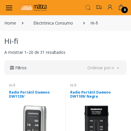
0
Home
Electrónica Consumo
Hi-fi
Hi-fi
A mostrar 1–20 de 31 resultados
Filtros
Ordenar por novidade
Hi-fi
Hi-fi
Radio Portátil Daewoo
Radio Portátil Daewoo
DW1129/
DW1109/ Negra