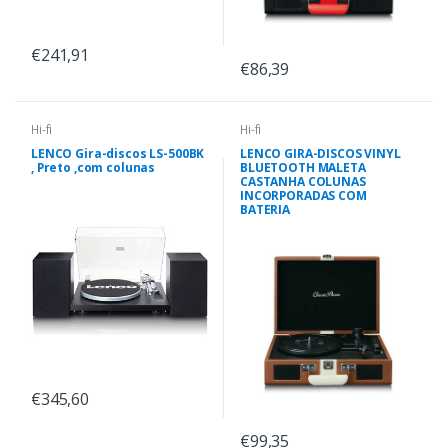
€241,91
€86,39
Hi-fi
Hi-fi
LENCO Gira-discos LS-500BK
LENCO GIRA-DISCOS VINYL
, Preto ,com colunas
BLUETOOTH MALETA
CASTANHA COLUNAS
INCORPORADAS COM
BATERIA
€345,60
€99,35