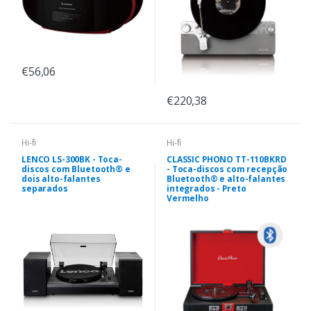
€56,06
€220,38
Hi-fi
Hi-fi
LENCO LS-300BK - Toca-
CLASSIC PHONO TT-110BKRD
discos com Bluetooth® e
- Toca-discos com recepção
dois alto-falantes
Bluetooth® e alto-falantes
separados
integrados - Preto
Vermelho