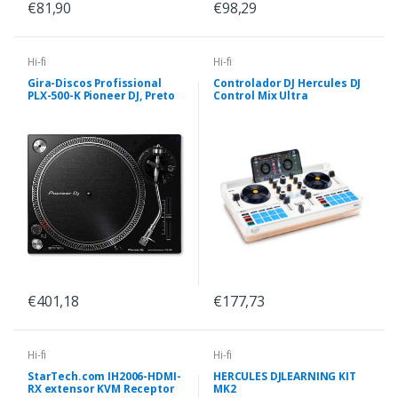
€81,90
€98,29
Hi-fi
Hi-fi
Gira-Discos Profissional
Controlador DJ Hercules DJ
PLX-500-K Pioneer DJ, Preto
Control Mix Ultra
€401,18
€177,73
Hi-fi
Hi-fi
StarTech.com IH2006-HDMI-
HERCULES DJLEARNING KIT
RX extensor KVM Receptor
MK2