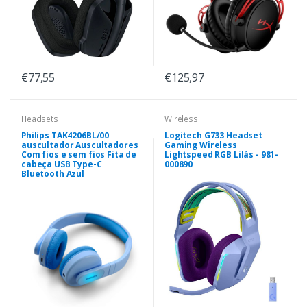
€77,55
€125,97
Headsets
Wireless
Philips TAK4206BL/00
Logitech G733 Headset
auscultador Auscultadores
Gaming Wireless
Com fios e sem fios Fita de
Lightspeed RGB Lilás - 981-
cabeça USB Type-C
000890
Bluetooth Azul