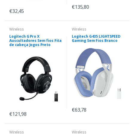
€135,80
€32,45
Wireless
Wireless
Logitech G Pro X
Logitech G435 LIGHTSPEED
Auscultadores Sem fios Fita
Gaming Sem Fios Branco
de cabeça Jogos Preto
€63,78
€121,98
Wireless
Wireless