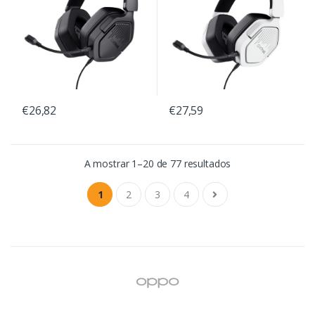
€26,82
€27,59
A mostrar 1–20 de 77 resultados
1
2
3
4