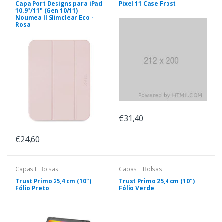
Capa Port Designs para iPad
Pixel 11 Case Frost
10.9"/11" (Gen 10/11)
Noumea II Slimclear Eco -
Rosa
€31,40
€24,60
Capas E Bolsas
Capas E Bolsas
Trust Primo 25,4 cm (10")
Trust Primo 25,4 cm (10")
Fólio Preto
Fólio Verde