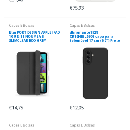
€75,93
Capas E Bolsas
Capas E Bolsas
Etui PORT DESIGN APPLE IPAD
dbramante1928
10 9 & 11 NOUMEA II
CR16NIBL6901 capa para
SLIMCLEAR ECO GREY
telemóvel 17 cm (6.7") Preto
€14,75
€12,05
Capas E Bolsas
Capas E Bolsas