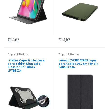
€14,63
€14,63
Capas E Bolsas
Capas E Bolsas
Lifetec Capa Protectora
Lenovo ZG38C02959 capa
para Tablet King Safe
para tablet 26,2 cm (10.3")
Classic 10.1" Black -
Fólio Preto
LFTBS024