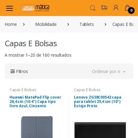
0
Home
Mobilidade
Tablets
Capas E Bol
Capas E Bolsas
A mostrar 1–20 de 160 resultados
Filtros
Ordenar por novidade
Capas E Bolsas
Capas E Bolsas
Huawei MatePad Flip cover
Lenovo ZG38C00542 capa
26,4 cm (10.4") Capa tipo
para tablet 25,4 cm (10")
livro Azul, Cinzento
Estojo Preto