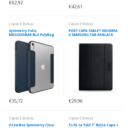
€62,92
€42,61
Capas E Bolsas
Capas E Bolsas
Symmetry Folio
PORT CAPA TABLET NOUMEA
MRGOODBAR BLU PolyBag
II SAMSUNG TAB A9 BLACK
€35,72
€29,96
Capas E Bolsas
Capas E Bolsas
OtterBox Symmetry Clear
1Life ta:fold 7" Bolsa Capa +