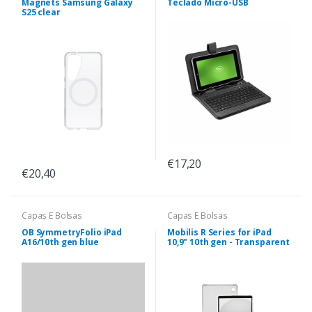
Magnets Samsung Galaxy
Teclado Micro-USB
S25 clear
€17,20
€20,40
Capas E Bolsas
Capas E Bolsas
OB SymmetryFolio iPad
Mobilis R Series for iPad
A16/10th gen blue
10,9" 10th gen - Transparent