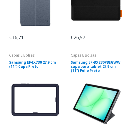
€16,71
€26,57
Capas E Bolsas
Capas E Bolsas
Samsung EF-JX730 27,9 cm
Samsung EF-BX230PBEGWW
(11") Capa Preto
capa para tablet 27,9 cm
(11") Fólio Preto