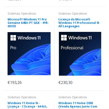
Sistemas Operativos
Sistemas Operativos
Microsoft Windows 11 Pro
Licença do Microsoft
Genuine 64Bit PT GGK - 4YR-
Windows 11 Professional N
00333
All Languages
€193,26
€230,30
Sistemas Operativos
Sistemas Operativos
Windows 11 Home N -
Windows 11 Home OEM
Licença - 1 licença - 64-bit,
(Venda Apenas Junto Com