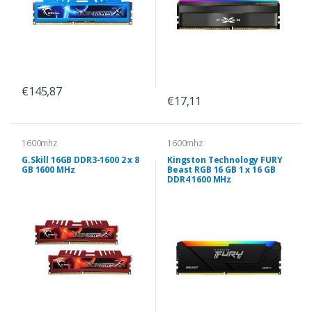
€145,87
€17,11
1600mhz
1600mhz
G.Skill 16GB DDR3-1600 2 x 8
Kingston Technology FURY
GB 1600 MHz
Beast RGB 16 GB 1 x 16 GB
DDR4 1600 MHz