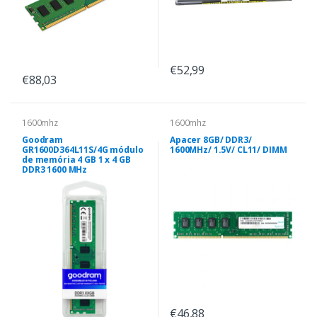
€52,99
€88,03
1600mhz
1600mhz
Goodram
Apacer 8GB/ DDR3/
GR1600D364L11S/4G módulo
1600MHz/ 1.5V/ CL11/ DIMM
de memória 4 GB 1 x 4 GB
DDR3 1600 MHz
€46,88