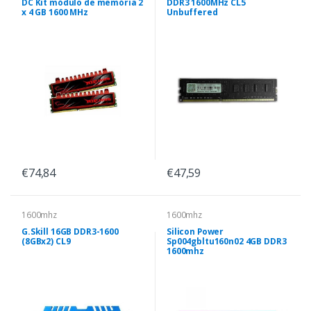
DC Kit módulo de memória 2
DDR3 1600MHz CL5
x 4 GB 1600 MHz
Unbuffered
€74,84
€47,59
1600mhz
1600mhz
G.Skill 16GB DDR3-1600
Silicon Power
(8GBx2) CL9
Sp004gbltu160n02 4GB DDR3
1600mhz