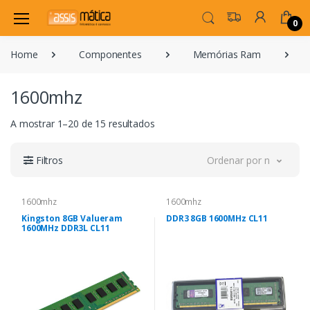
0
Home
Componentes
Memórias Ram
1600mhz
A mostrar 1–20 de 15 resultados
Filtros
Ordenar por novidade
1600mhz
1600mhz
Kingston 8GB Valueram
DDR3 8GB 1600MHz CL11
1600MHz DDR3L CL11