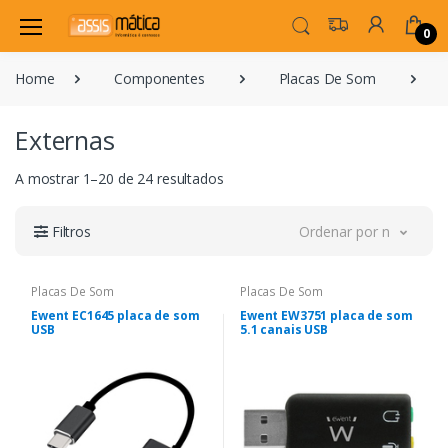
0
Home
Componentes
Placas De Som
E
Externas
A mostrar 1–20 de 24 resultados
Filtros
Ordenar por novidade
Placas De Som
Placas De Som
Ewent EC1645 placa de som
Ewent EW3751 placa de som
USB
5.1 canais USB