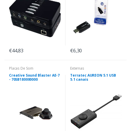
€44,83
€6,30
Placas De Som
Externas
Creative Sound Blaster AE-7
Terratec AUREON 5.1 USB
- 70SB180000000
5.1 canais