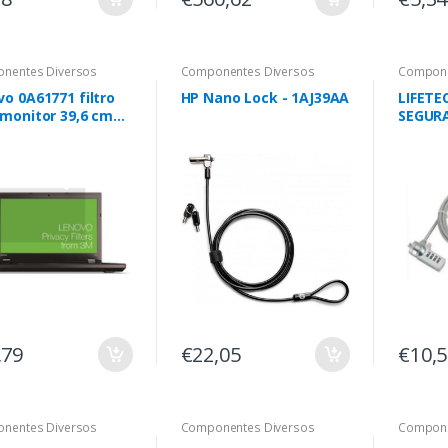
nentes Diversos
Componentes Diversos
Compone
o 0A61771 filtro
HP Nano Lock - 1AJ39AA
LIFETE
 monitor 39,6 cm
SEGUR
6") Computador
P/ POR
til Filtro de
WEDGE
acidade sem guia
,79
€22,05
€10,
nentes Diversos
Componentes Diversos
Compone