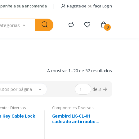
panhe a sua encomenda
Registe-se
ou
faça Login
ategorias
0
A mostrar 1–20 de 52 resultados
utos por página
de 3
ntes Diversos
Componentes Diversos
e Key Cable Lock
Gembird LK-CL-01
cadeado antirroubo
Prateado