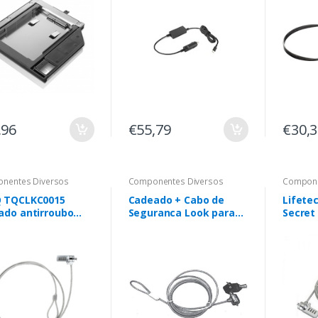
,96
€55,79
€30,
nentes Diversos
Componentes Diversos
Compone
 TQCLKC0015
Cadeado + Cabo de
Lifete
ado antirroubo
Seguranca Look para
Secret
eado 1,5 m
portatil - LTLFCAB014