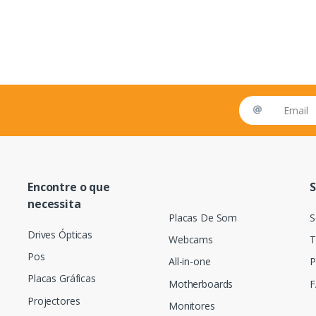
Email address
Encontre o que
S
necessita
Placas De Som
S
Drives Ópticas
Webcams
T
Pos
All-in-one
P
Placas Gráficas
Motherboards
F
Projectores
Monitores