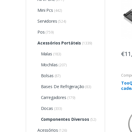
Mini Pcs
(442)
Servidores
(524)
Pos
(759)
Acessórios Portáteis
(1339)
€11
Malas
(183)
Mochilas
(207)
Bolsas
Compo
(87)
TooQ
Bases De Refrigeração
(83)
cade
Prat
Carregadores
(179)
Docas
(333)
Componentes Diversos
(52)
Acessórios
(126)