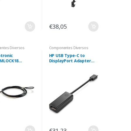
€38,05
ntes Diversos
Componentes Diversos
tronic
HP USB Type-C to
MLOCK18
DisplayPort Adapter
o antirroubo
0,094 m Preto
1,8 m
€31,23