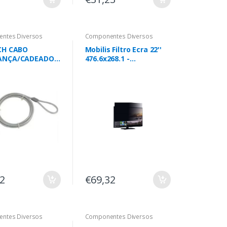
ntes Diversos
Componentes Diversos
CH CABO
Mobilis Filtro Ecra 22''
ANÇA/CADEADO
476.6x268.1 -
TATIL "N17
3760080653295
" CODIGO 1.8MT
52
€69,32
ntes Diversos
Componentes Diversos