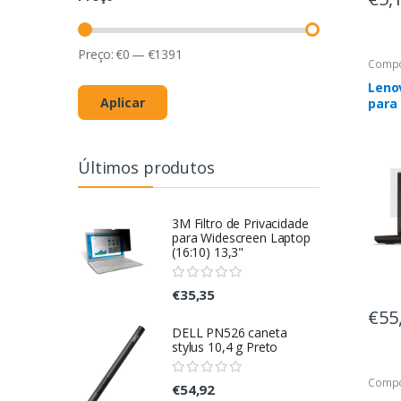
Preço:
€
0
—
€
1391
Compo
Lenov
Aplicar
para
(15.
portá
priv
Últimos produtos
3M Filtro de Privacidade
para Widescreen Laptop
(16:10) 13,3"
€35,35
€55
DELL PN526 caneta
stylus 10,4 g Preto
Compo
€54,92