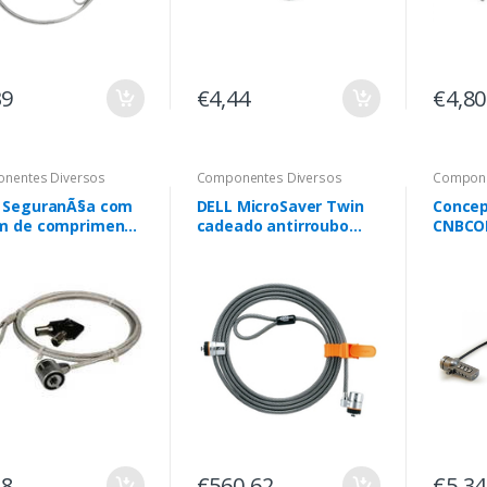
39
€4,44
€4,80
nentes Diversos
Componentes Diversos
Compone
 SeguranÃ§a com
DELL MicroSaver Twin
Concep
m de comprimento
cadeado antirroubo
CNBCO
 utilizaÃ§Ã£o em
Prateado
cadead
utadores
Preto 
op, portÃ¡teis e
tores.
18
€560,62
€5,34