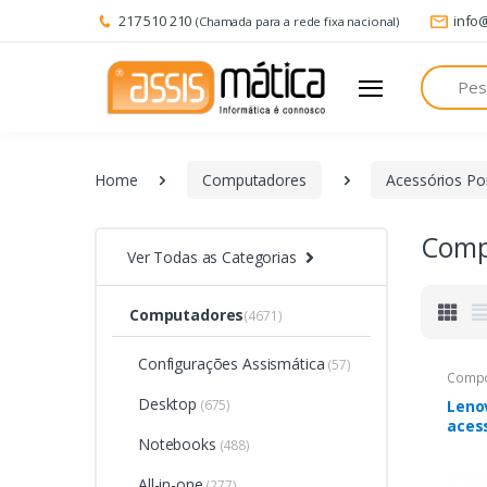
217 510 210
info
(Chamada para a rede fixa nacional)
Pesquisa
Home
Computadores
Acessórios Por
Comp
Ver Todas as Categorias
Computadores
(4671)
Configurações Assismática
(57)
Compo
Desktop
(675)
Leno
aces
Notebooks
port
(488)
All-in-one
(277)