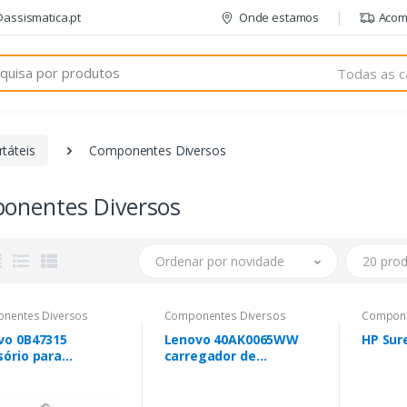
@assismatica.pt
Onde estamos
Acom
Todas as c
táteis
Componentes Diversos
onentes Diversos
Ordenar por novidade
20 prod
nentes Diversos
Componentes Diversos
Compone
vo 0B47315
Lenovo 40AK0065WW
HP Sur
sório para
carregador de
áteis
dispositivos móveis
Preto Automático