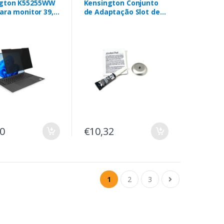
ngton K55255WW
Kensington Conjunto
para monitor 39,6
de Adaptação Slot de
.6") Computador
Segurança para
l Filtro de
Ultrabook™
idade sem guia
20
€10,32
1
2
3