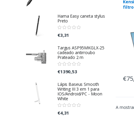
Kens
filtr
cm (
Hama Easy caneta stylus
portá
Preto
priv
€3,31
Targus ASP95MKGLX-25
cadeado antirroubo
Prateado 2 m
€1390,53
€75
Lápis Baseus Smooth
Writing III 3 em 1 para
IOS/Android/PC - Moon
White
A mostrar
€4,31