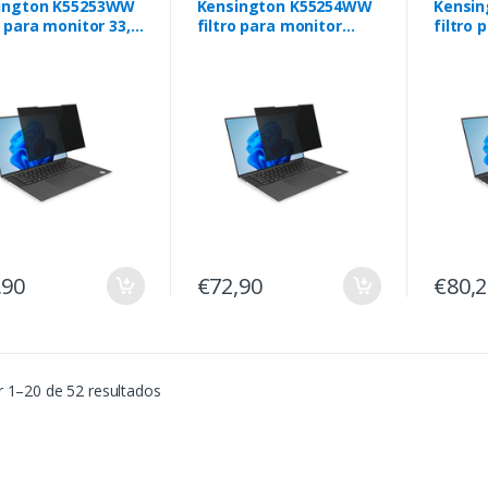
ington K55253WW
Kensington K55254WW
Kensi
o para monitor 33,8
filtro para monitor
filtro 
13.3") Computador
Filtro de privacidade
cm (15
til Filtro de
sem guia 35,6 cm (14")
portáti
acidade sem guia
privac
,90
€72,90
€80,
 1–20 de 52 resultados