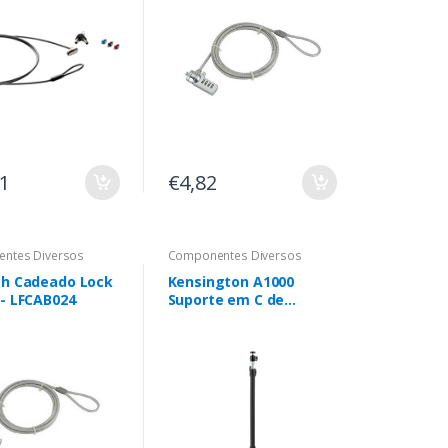
31
€4,82
ntes Diversos
Componentes Diversos
ch Cadeado Lock
Kensington A1000
 - LFCAB024
Suporte em C de
secretária para
microfones, webcams
e sistemas de
iluminação