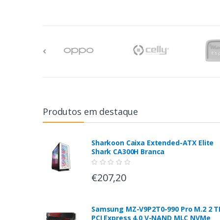
Produtos em destaque
Sharkoon Caixa Extended-ATX Elite
Shark CA300H Branca
€207,20
Samsung MZ-V9P2T0-990 Pro M.2 2 T
PCI Express 4.0 V-NAND MLC NVMe