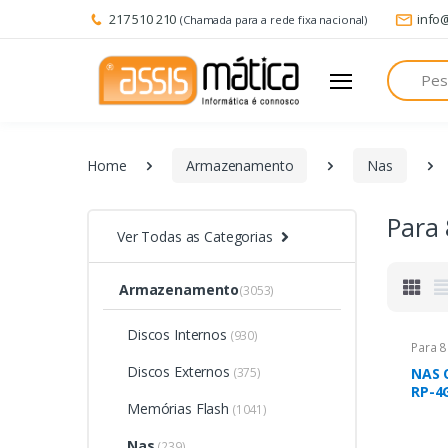
217 510 210
info
(Chamada para a rede fixa nacional)
Pesquisa
Home
Armazenamento
Nas
Para 
Ver Todas as Categorias
Armazenamento
(3053)
Discos Internos
(930)
Para 8
Discos Externos
(375)
NAS 
RP-4
Memórias Flash
(1041)
Nas
(239)