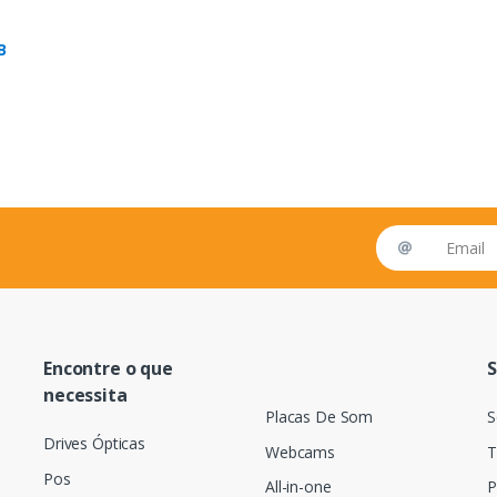
B
Email address
Encontre o que
S
necessita
Placas De Som
S
Drives Ópticas
Webcams
T
Pos
All-in-one
P