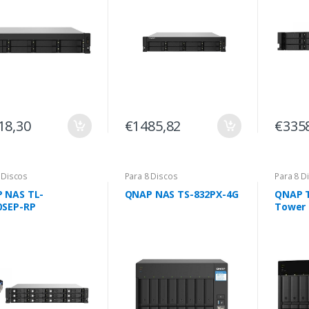
18,30
€1485,82
€335
 Discos
Para 8 Discos
Para 8 D
 NAS TL-
QNAP NAS TS-832PX-4G
QNAP 
0SEP-RP
Tower 
Preto 