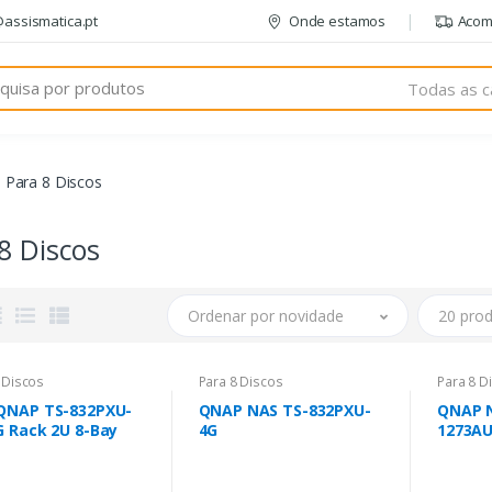
@assismatica.pt
Onde estamos
Acom
Todas as c
Para 8 Discos
8 Discos
Ordenar por novidade
20 prod
 Discos
Para 8 Discos
Para 8 D
QNAP TS-832PXU-
QNAP NAS TS-832PXU-
QNAP N
G Rack 2U 8-Bay
4G
1273AU