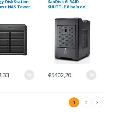
gy DiskStation
SanDisk G-RAID
xs+ NAS Tower
SHUTTLE 8 baía de
et LAN Preto D-
discos 48 TB PC Preto
8,33
€5402,20
1
2