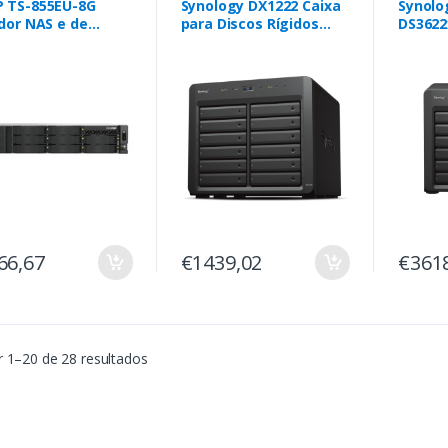
 TS-855EU-8G
Synology DX1222 Caixa
Synolo
dor NAS e de
para Discos Rígidos
DS3622
zenamento SAN
Compartimento
Ethern
 (2U) Ethernet LAN
HDD/SSD Preto 2.5/3.5"
1531
o C5125
66,67
€1439,02
€361
 1–20 de 28 resultados