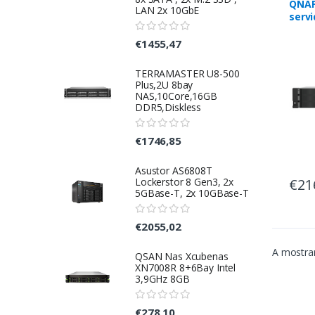
QNAP
LAN 2x 10GbE
servi
arma
Rack
€1455,47
Pret
TERRAMASTER U8-500
Plus,2U 8bay
NAS,10Core,16GB
DDR5,Diskless
€1746,85
Asustor AS6808T
€21
Lockerstor 8 Gen3, 2x
5GBase-T, 2x 10GBase-T
€2055,02
A mostrar
QSAN Nas Xcubenas
XN7008R 8+6Bay Intel
3,9GHz 8GB
€278,10