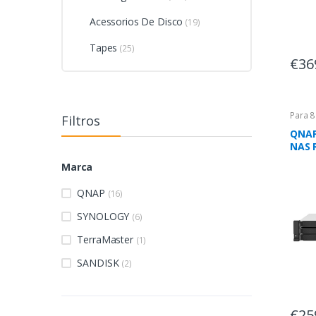
Acessorios De Disco
(19)
Tapes
(25)
€36
Para 8
Filtros
QNAP
NAS 
LAN 
Marca
QNAP
(16)
SYNOLOGY
(6)
TerraMaster
(1)
SANDISK
(2)
€25