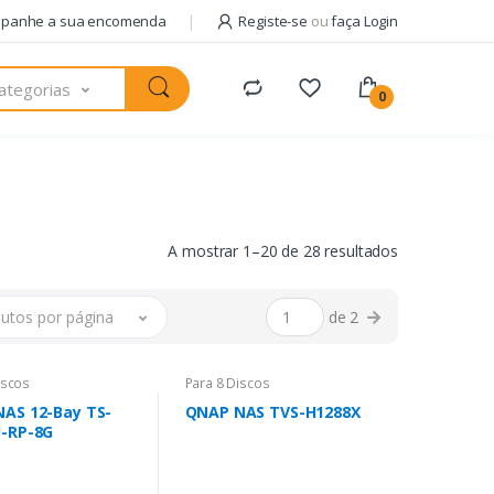
panhe a sua encomenda
Registe-se
ou
faça Login
ategorias
0
A mostrar 1–20 de 28 resultados
utos por página
de 2
iscos
Para 8 Discos
AS 12-Bay TS-
QNAP NAS TVS-H1288X
-RP-8G