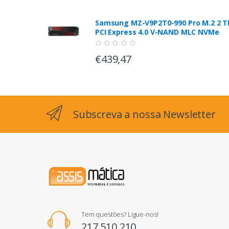
Samsung MZ-V9P2T0-990 Pro M.2 2 T
PCI Express 4.0 V-NAND MLC NVMe
€439,47
Subscreva a nossa Newsletter
Tem questões? Ligue-nos!
217 510 210