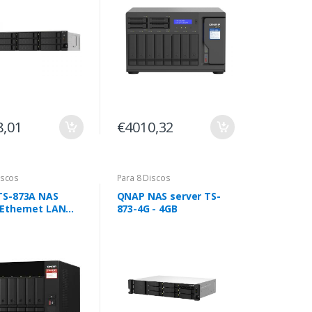
8,01
€4010,32
iscos
Para 8 Discos
TS-873A NAS
QNAP NAS server TS-
Ethernet LAN
873-4G - 4GB
V1500B