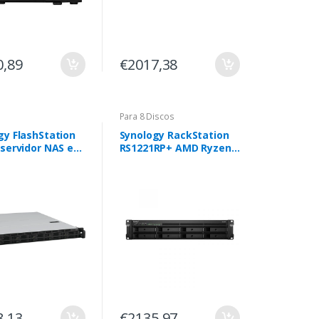
0,89
€2017,38
Para 8 Discos
gy FlashStation
Synology RackStation
 servidor NAS e
RS1221RP+ AMD Ryzen
mazenamento
V1500B 4GB DDR4 8
1U) Ethernet LAN
Baias
 Cinzento V1780B
8,13
€2135,97