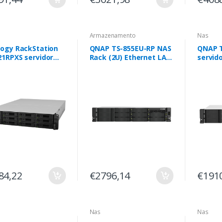
Armazenamento
Nas
logy RackStation
QNAP TS-855EU-RP NAS
QNAP T
21RPXS servidor
Rack (2U) Ethernet LAN
servid
e de
Preto C5125
armaz
zenamento
(2U) I
dor de
GB DDR
zenamento Rack
System
 Ethernet LAN
o D-1531
84,22
€2796,14
€191
Nas
Nas