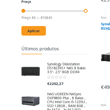
Preço
Preço:
€
0
—
€
10843
Nas
Syno
RS36
Aplicar
NAS 
arma
Servi
arma
Últimos produtos
(2U)
Pret
Synology Diskstation
DS1823XS+ NAS 8 Baías
3.5"- 2.5" 8GB DDR4
€2202,27
€49
NAS UGREEN NASync
DXP8800 Plus , 8 Baías ,
CPU Intel Core i5-1235U ,
Nas
SSD 128GB , RAM 8GB ,
8x SATA , 2x M.2 SSD ,