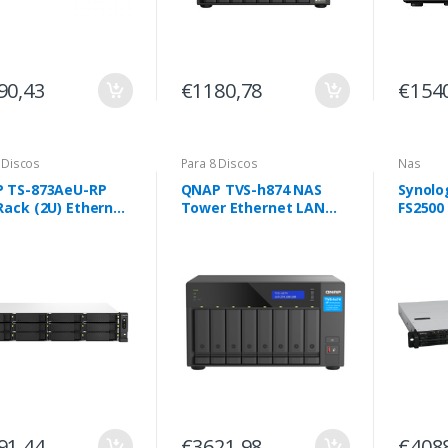
90,43
€1180,78
€154
 Discos
Para 8 Discos
Nas
 TS-873AeU-RP
QNAP TVS-h874 NAS
Synolo
Rack (2U) Ethernet
Tower Ethernet LAN
FS2500
Preto V1500B
Preto i5-12400
de ar
Rack (
Preto,
91,44
€3621,98
€408