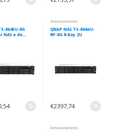
Armazenamento
S-864EU-8G
QNAP NAS TS-864eU-
or NAS e de
RP-8G 8-Bay 2U
enamento Rack
ntel® Celeron® 8
4 QNAP Turbo
 Preto
0,54
€2397,74
Armazenamento