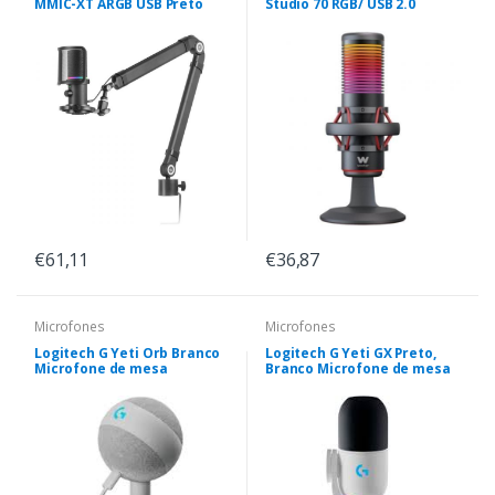
MMIC-XT ARGB USB Preto
Studio 70 RGB/ USB 2.0
€61,11
€36,87
Microfones
Microfones
Logitech G Yeti Orb Branco
Logitech G Yeti GX Preto,
Microfone de mesa
Branco Microfone de mesa