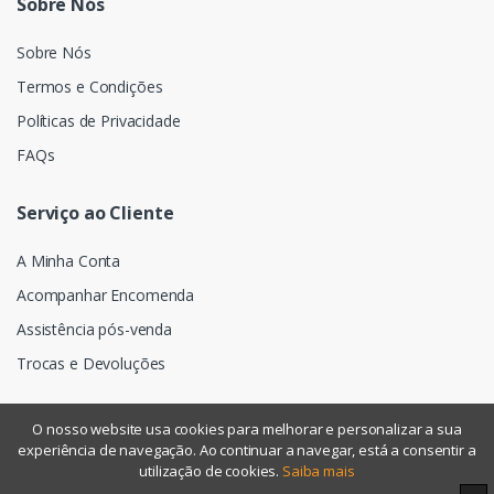
Sobre Nós
Sobre Nós
Termos e Condições
Políticas de Privacidade
FAQs
Serviço ao Cliente
A Minha Conta
Acompanhar Encomenda
Assistência pós-venda
Trocas e Devoluções
O nosso website usa cookies para melhorar e personalizar a sua
experiência de navegação. Ao continuar a navegar, está a consentir a
©
Assismática
- Todos os direitos reservados
utilização de cookies.
Saiba mais