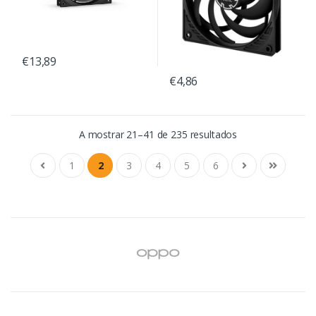
€13,89
€4,86
A mostrar 21–41 de 235 resultados
1
2
3
4
5
6