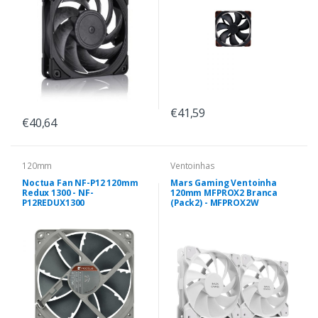
€41,59
€40,64
120mm
Ventoinhas
Noctua Fan NF-P12 120mm
Mars Gaming Ventoinha
Redux 1300 - NF-
120mm MFPROX2 Branca
P12REDUX1300
(Pack2) - MFPROX2W