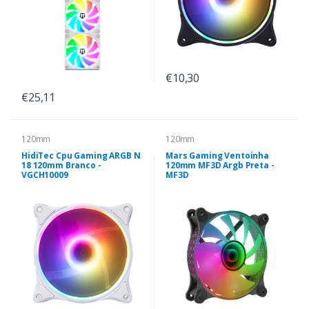
€10,30
€25,11
120mm
120mm
HidiTec Cpu Gaming ARGB N
Mars Gaming Ventoinha
18 120mm Branco -
120mm MF3D Argb Preta -
VGCH10009
MF3D