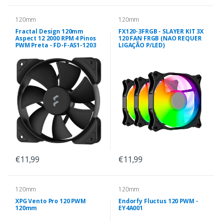
120mm
120mm
Fractal Design 120mm
FX120-3FRGB - SLAYER KIT 3X
Aspect 12 2000 RPM 4 Pinos
120 FAN FRGB (NAO REQUER
PWM Preta - FD-F-AS1-1203
LIGAÇÃO P/LED)
€11,99
€11,99
120mm
120mm
XPG Vento Pro 120 PWM
Endorfy Fluctus 120 PWM -
120mm
EY4A001