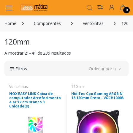
0
Home
Componentes
Ventoinhas
120
120mm
A mostrar 21–41 de 235 resultados
Filtros
Ordenar por novidade
Ventoinhas
120mm
NOX EASY LINK Caixa de
HidiTec Cpu Gaming ARGB N
computador Arrefecimento
18 120mm Preto - VGCH10008
a ar 12 cm Branco 3
unidade(s)