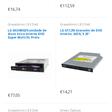
€112,59
€16,74
Gravadores Cd E Dvd
Gravadores Cd E Dvd
LG GH24NSD5 unidade de
LG GTC2N Gravador de DVD
disco ótico Interno DVD
Interno, SATA, 5.25''
Super Multi DL Preto
€14,21
€77,05
Gravadores Cd E Dvd
Drives Ópticas