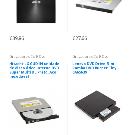
€39,86
€27,66
Gravadores Cd E Dvd
Gravadores Cd E Dvd
Hitachi-LG GUD1N unidade
Lenovo DVD Drive Slim
de disco ótico Interno DVD
Rambo DVD Burner Tiny -
Super Multi DL Preto, Aço
0A65639
inoxidável