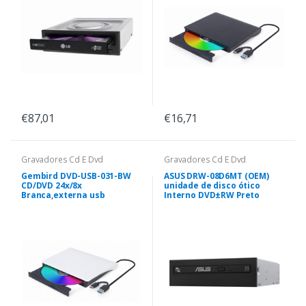
€87,01
€16,71
Gravadores Cd E Dvd
Gravadores Cd E Dvd
Gembird DVD-USB-031-BW
ASUS DRW-08D6MT (OEM)
CD/DVD 24x/8x
unidade de disco ótico
Branca,externa usb
Interno DVD±RW Preto