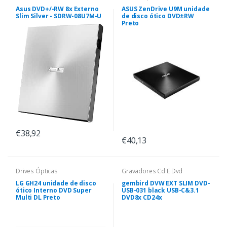
Asus DVD+/-RW 8x Externo
ASUS ZenDrive U9M unidade
Slim Silver - SDRW-08U7M-U
de disco ótico DVD±RW
Preto
€38,92
€40,13
Drives Ópticas
Gravadores Cd E Dvd
LG GH24 unidade de disco
gembird DVW EXT SLIM DVD-
ótico Interno DVD Super
USB-031 black USB-C&3.1
Multi DL Preto
DVD8x CD24x