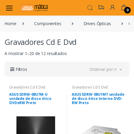
0
Home
Componentes
Drives Ópticas
Gr
Gravadores Cd E Dvd
A mostrar 1–20 de 12 resultados
Filtros
Ordenar por novidade
Gravadores Cd E Dvd
Gravadores Cd E Dvd
ASUS SDRW-08U7M-U
ASUS SDRW-08U1MT unidade
unidade de disco ótico
de disco ótico Interno DVD-
DVD±RW Preto
RW Preto