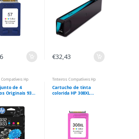
96
€32,43
s Compatíveis Hp
Tinteiros Compatíveis Hp
junto de 4
Cartucho de tinta
os Originais 932
colorida HP 308XL
e 933
remanufaturado -
/Magenta/Amarelo
Substitui 7FP2UE - Alta
capacidade/Jumbo