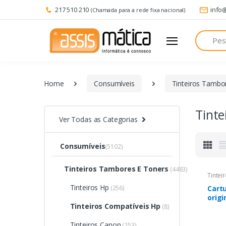
217 510 210
info
(Chamada para a rede fixa nacional)
Pesquisa
Home
Consumíveis
Tinteiros Tambo
Tinte
Ver Todas as Categorias
Consumíveis
(5102)
Tinteiros Tambores E Toners
(4483)
Tintei
Tinteiros Hp
(256)
Cartu
origi
Tinteiros Compatíveis Hp
- CN
(8)
Tinteiros Canon
(253)