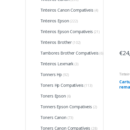
Tinteiros Canon Compatíveis
(4)
Tinteiros Epson
(222)
Tinteiros Epson Compativeis
(21)
Tinteiros Brother
(102)
€24
Tambores Brother Compatíveis
(6)
Tinteiros Lexmark
(3)
Tonners Hp
Tintei
(92)
Cartu
Toners Hp Compatíveis
(113)
rema
color
Toners Epson
(6)
Subs
Tonners Epson Compativeis
(2)
Toners Canon
(73)
Toners Canon Compatíveis
(28)