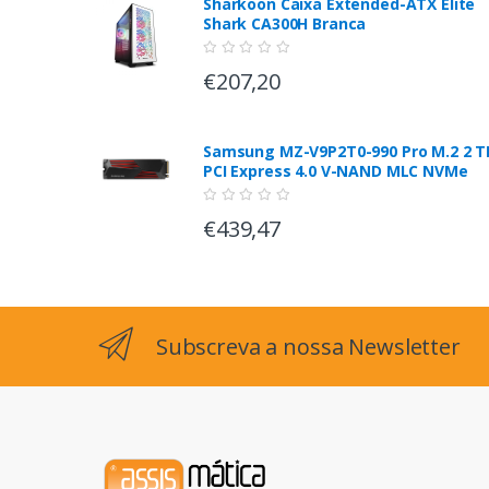
Sharkoon Caixa Extended-ATX Elite
Shark CA300H Branca
€207,20
Samsung MZ-V9P2T0-990 Pro M.2 2 T
PCI Express 4.0 V-NAND MLC NVMe
€439,47
Subscreva a nossa Newsletter