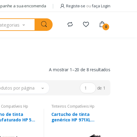
panhe a sua encomenda
Registe-se
ou
faça Login
ategorias
0
A mostrar 1–20 de 8 resultados
odutos por página
de 1
s Compatíveis Hp
Tinteiros Compatíveis Hp
ho de tinta
Cartucho de tinta
faturado HP 57
genérico HP 971XL
o - Substitui
ciano - Substitui
E/C6657GE
CN626AE/CN622AE