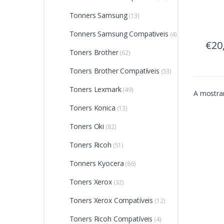
Tonners Samsung
(13)
Tonners Samsung Compativeis
(4)
€20
Toners Brother
(62)
Toners Brother Compatíveis
(53)
Toners Lexmark
(49)
A mostrar
Toners Konica
(13)
Toners Oki
(82)
Toners Ricoh
(51)
Tonners Kyocera
(86)
Toners Xerox
(32)
Toners Xerox Compatíveis
(12)
Toners Ricoh Compatíveis
(4)