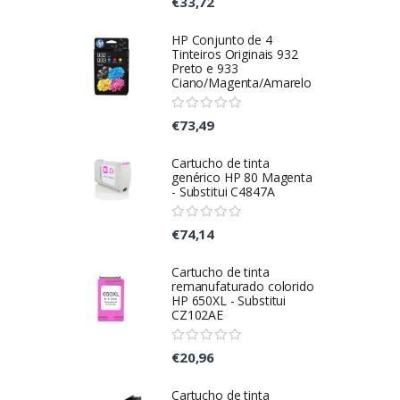
€33,72
HP Conjunto de 4
Tinteiros Originais 932
Preto e 933
Ciano/Magenta/Amarelo
€73,49
Cartucho de tinta
genérico HP 80 Magenta
- Substitui C4847A
€74,14
Cartucho de tinta
remanufaturado colorido
HP 650XL - Substitui
CZ102AE
€20,96
Cartucho de tinta