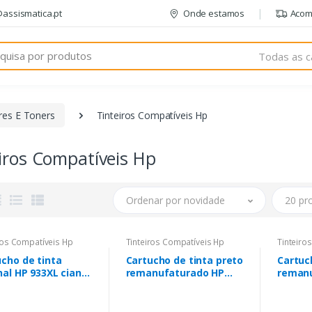
@assismatica.pt
Onde estamos
Acom
Todas as c
res E Toners
Tinteiros Compatíveis Hp
iros Compatíveis Hp
Ordenar por novidade
20 pr
ros Compatíveis Hp
Tinteiros Compatíveis Hp
Tinteiro
cho de tinta
Cartucho de tinta preto
Cartuc
nal HP 933XL ciano
remanufaturado HP
remanu
054AE
304XL - Exibe o nível de
colorid
tinta - Substitui
C6657A
N9K08AE/N9K06AE