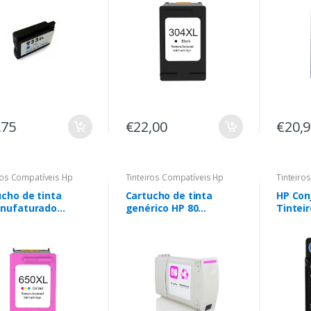
,75
€22,00
€20,
ros Compatíveis Hp
Tinteiros Compatíveis Hp
Tinteiro
cho de tinta
Cartucho de tinta
HP Con
nufaturado
genérico HP 80
Tinteir
ido HP 650XL -
Magenta - Substitui
Preto 
titui CZ102AE
C4847A
Ciano