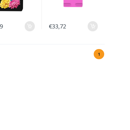
49
€33,72
1