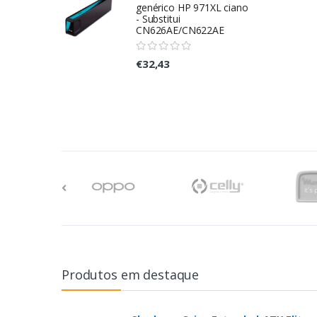
genérico HP 971XL ciano
- Substitui
CN626AE/CN622AE
€32,43
Produtos em destaque