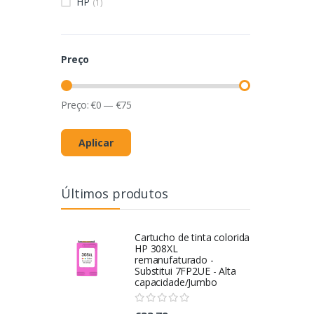
HP
(1)
Preço
Preço:
€
0
—
€
75
Aplicar
Últimos produtos
Cartucho de tinta colorida
HP 308XL
remanufaturado -
Substitui 7FP2UE - Alta
capacidade/Jumbo