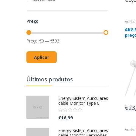
Preço
Auricu
AKG 
preço
stock
Preço:
€
0
—
€
593
esta
Aplicar
Últimos produtos
Energy Sistem Auriculares
cable Monitor Type C
€23
€16,99
Auricu
Energy Sistem Auriculares
cable Monitor Earphones