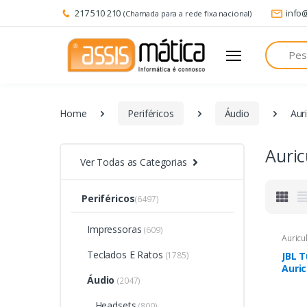
217 510 210
info
(Chamada para a rede fixa nacional)
Pesquisa
Home
Periféricos
Áudio
Aur
Auric
Ver Todas as Categorias
Periféricos
(6497)
Impressoras
(609)
Auricu
Teclados E Ratos
(1785)
JBL 
Auric
Áudio
Micr
(2047)
Libre
Headsets
Cable
(800)