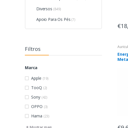
Diversos
(849)
Apoio Para Os Pés
(7)
€18
Auricu
Filtros
Ener
Meta
Ausc
Marca
fios 
Cham
Apple
(19)
Prat
TooQ
(2)
Sony
(42)
OPPO
(3)
Hama
(23)
€9,
+
Mostrar mais