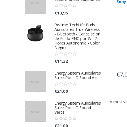
Sony
€13,95
Realme TechLife Buds
Auriculares True Wireless
- Bluetooth - Cancelacion
de Ruido ENC por IA - 7
Horas Autonomia - Color
Negro
€11,32
Energy Sistem Auriculares
€7,
StreetPods O.Sound Azul
€21,00
A mostrar
Energy Sistem Auriculares
StreetPods O.Sound
Verde
€21,00