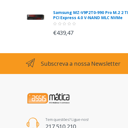
Samsung MZ-V9P2T0-990 Pro M.2 2 T
PCI Express 4.0 V-NAND MLC NVMe
€439,47
Subscreva a nossa Newsletter
Tem questões? Ligue-nos!
217 510 210