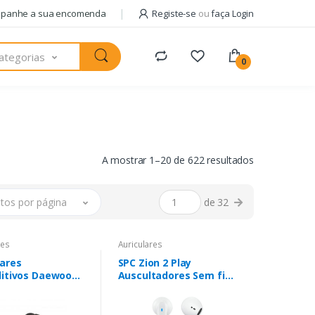
panhe a sua encomenda
Registe-se
ou
faça Login
ategorias
0
A mostrar 1–20 de 622 resultados
tos por página
de 32
res
Auriculares
lares
SPC Zion 2 Play
ditivos Daewoo
Auscultadores Sem fios
/ con
Intra-auditivo
ono/ USB Tipo-C/
Chamadas/Música USB
s
Type-C Bluetooth