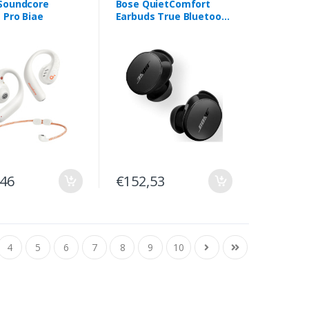
Soundcore
Bose QuietComfort
 Pro Biae
Earbuds True Bluetooth
Preto
,46
€152,53
4
5
6
7
8
9
10