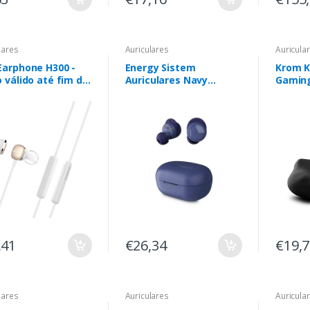
lares
Auriculares
Auricula
Earphone H300 -
Energy Sistem
Krom K
 válido até fim de
Auriculares Navy
Gaming
 das unid. pré
Racebuds IPX4
Nxkrom
belecidas
,41
€26,34
€19,
lares
Auriculares
Auricula