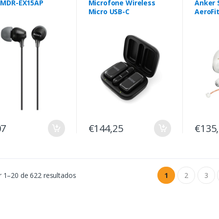
 MDR-EX15AP
Microfone Wireless
Anker 
Micro USB-C
AeroFit
07
€144,25
€135
 1–20 de 622 resultados
1
2
3