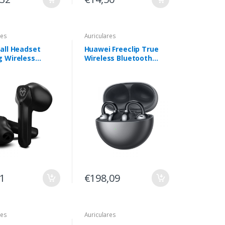
res
Auriculares
all Headset
Huawei Freeclip True
 Wireless
Wireless Bluetooth
kall
Preto
71
€198,09
res
Auriculares