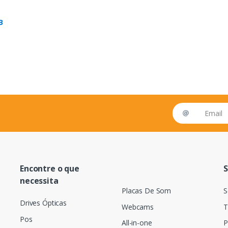
B
Email address
Encontre o que
S
necessita
Placas De Som
S
Drives Ópticas
Webcams
T
Pos
All-in-one
P