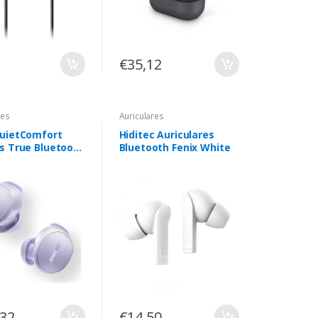
€35,12
res
Auriculares
uietComfort
Hiditec Auriculares
s True Bluetooth
Bluetooth Fenix White
,32
€14,50