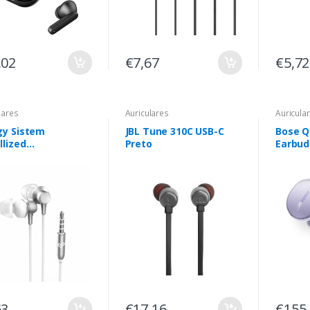
,02
€7,67
€5,72
lares
Auriculares
Auricula
gy Sistem
JBL Tune 310C USB-C
Bose Q
llized
Preto
Earbud
ultadores Com
Lilás
Intra-auditivo
adas/Música
eado, Branco
63
€17,16
€155