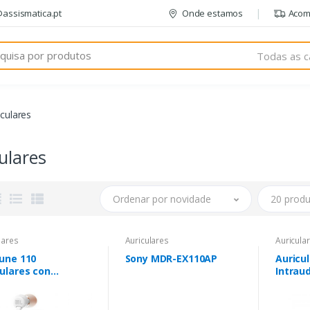
@assismatica.pt
Onde estamos
Acom
Todas as c
iculares
ulares
Ordenar por novidade
20 produ
lares
Auriculares
Auricula
Tune 110
Sony MDR-EX110AP
Auricu
ulares con
Intrau
ofono - Manos
DW2015
s - Control en
Micróf
 - Cable Plano de
Negro