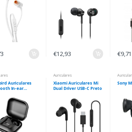
 - Color Blanco
73
€12,93
€9,71
lares
Auriculares
Auricula
ird Auriculares
Xiaomi Auriculares Mi
Sony M
ooth In-ear
Dual Driver USB-C Preto
AR-X100B (preto)