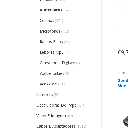
1.11m
Auriculares
(622)
Colunas
(371)
Microfones
(103)
Rádios E Lps
(88)
€9,
Leitores Mp3
(14)
Gravadores Digitais
(1)
Walkie-talkies
Auricu
(9)
Gemb
Acessórios
(14)
Bluet
FITE
Scanners
(85)
Destruidoras De Papel
(54)
Vídeo E Imagem
(62)
Cabos E Adaptadores
(1010)