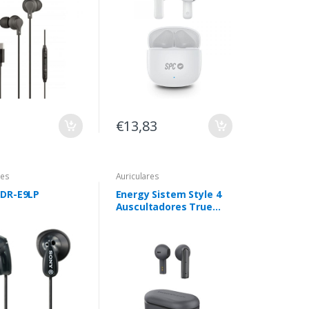
Branco
€13,83
res
Auriculares
DR-E9LP
Energy Sistem Style 4
Auscultadores True
Wireless Stereo (TWS)
Intra-auditivo
Chamadas/Música USB
Type-C Bluetooth
Cinzento