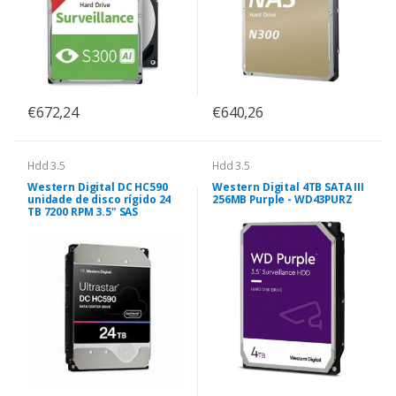
€672,24
€640,26
Hdd 3.5
Hdd 3.5
Western Digital DC HC590
Western Digital 4TB SATA III
unidade de disco rígido 24
256MB Purple - WD43PURZ
TB 7200 RPM 3.5" SAS