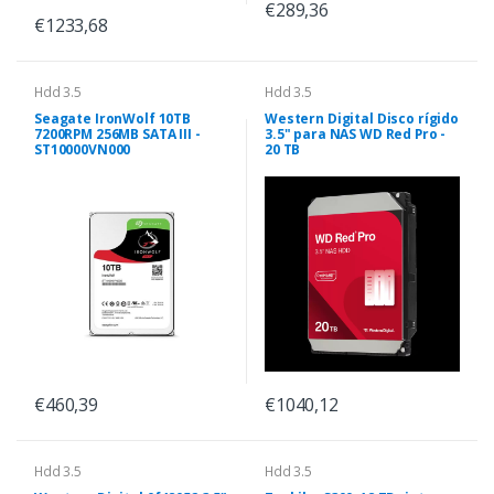
€289,36
€1233,68
Hdd 3.5
Hdd 3.5
Seagate IronWolf 10TB
Western Digital Disco rígido
7200RPM 256MB SATA III -
3.5" para NAS WD Red Pro -
ST10000VN000
20 TB
€460,39
€1040,12
Hdd 3.5
Hdd 3.5