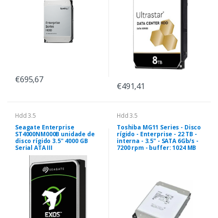
€695,67
€491,41
Hdd 3.5
Hdd 3.5
Seagate Enterprise
Toshiba MG11 Series - Disco
ST4000NM000B unidade de
rígido - Enterprise - 22 TB -
disco rígido 3.5" 4000 GB
interna - 3.5" - SATA 6Gb/s -
Serial ATA III
7200 rpm - buffer: 1024 MB