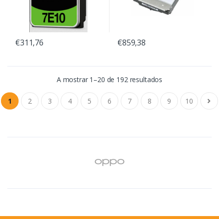
€311,76
€859,38
A mostrar 1–20 de 192 resultados
1
2
3
4
5
6
7
8
9
10