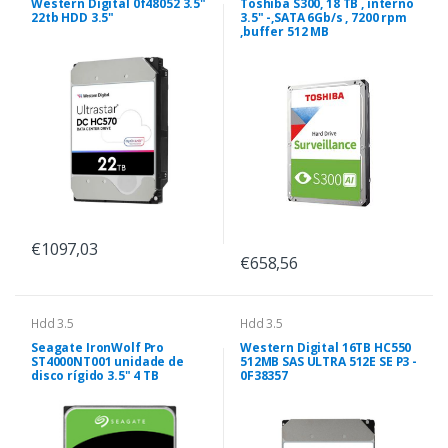
Western Digital 0f48052 3.5"
Toshiba S300, 18 TB , interno
22tb HDD 3.5"
3.5" -,SATA 6Gb/s , 7200 rpm
,buffer 512 MB
€1097,03
€658,56
Hdd 3.5
Hdd 3.5
Seagate IronWolf Pro
Western Digital 16TB HC550
ST4000NT001 unidade de
512MB SAS ULTRA 512E SE P3 -
disco rígido 3.5" 4 TB
0F38357