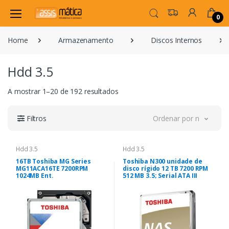
0
Home
Armazenamento
Discos Internos
Hdd 3.5
A mostrar 1–20 de 192 resultados
Filtros
Ordenar por novidade
Hdd 3.5
Hdd 3.5
16TB Toshiba MG Series
Toshiba N300 unidade de
MG11ACA16TE 7200RPM
disco rígido 12 TB 7200 RPM
1024MB Ent.
512 MB 3.5; Serial ATA III