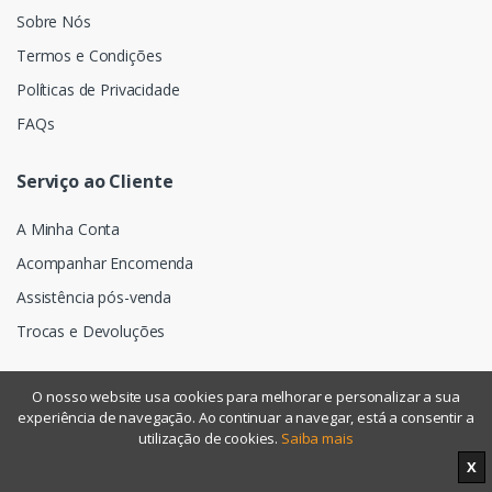
Sobre Nós
Termos e Condições
Políticas de Privacidade
FAQs
Serviço ao Cliente
A Minha Conta
Acompanhar Encomenda
Assistência pós-venda
Trocas e Devoluções
O nosso website usa cookies para melhorar e personalizar a sua
experiência de navegação. Ao continuar a navegar, está a consentir a
©
Assismática
- Todos os direitos reservados
utilização de cookies.
Saiba mais
X