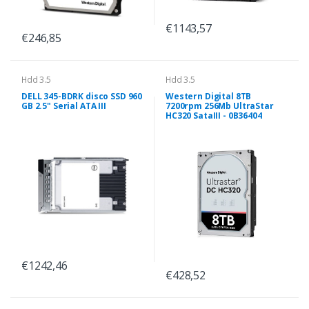
€1143,57
€246,85
Hdd 3.5
Hdd 3.5
DELL 345-BDRK disco SSD 960
Western Digital 8TB
GB 2.5" Serial ATA III
7200rpm 256Mb UltraStar
HC320 SataIII - 0B36404
€1242,46
€428,52