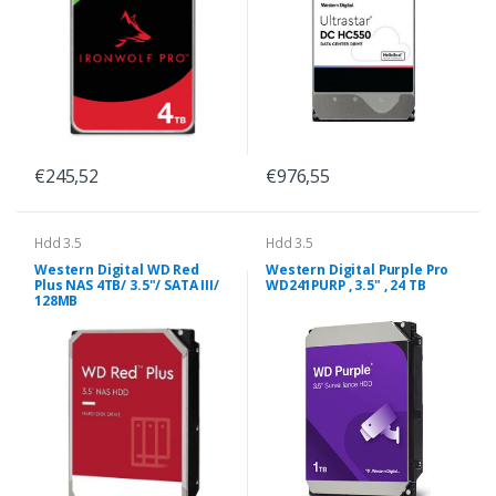
€245,52
€976,55
Hdd 3.5
Hdd 3.5
Western Digital WD Red
Western Digital Purple Pro
Plus NAS 4TB/ 3.5"/ SATA III/
WD241PURP , 3.5" , 24 TB
128MB