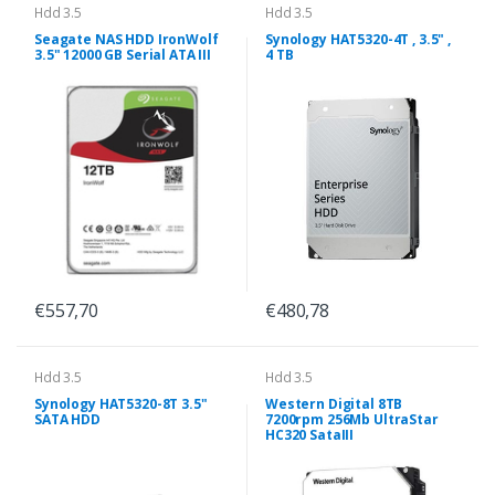
Hdd 3.5
Hdd 3.5
Seagate NAS HDD IronWolf
Synology HAT5320-4T , 3.5" ,
3.5" 12000 GB Serial ATA III
4 TB
€557,70
€480,78
Hdd 3.5
Hdd 3.5
Synology HAT5320-8T 3.5"
Western Digital 8TB
SATA HDD
7200rpm 256Mb UltraStar
HC320 SataIII