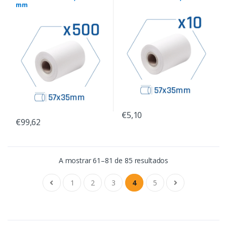
mm
€5,10
€99,62
A mostrar 61–81 de 85 resultados
1
2
3
4
5