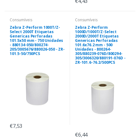
€4,43
Consumíveis
Consumíveis
Zebra Z-Perform 1000T/Z-
Zebra Z-Perform
Select 2000T Etiquetas
1000D/1000T/Z-Select
Genericas Perforadas
2000D/2000T Etiquetas
101.5x50 mm - 750 Unidades
Genericas Perforadas
- 880134-050/800274-
101.6x76.2 mm - 500
205/3005676/880026-050 - ZR-
Unidades - 800264-
101.5-50/750PCS
305/880239-076D/800294-
305/3006320/880191-076D -
ZR-101.6-76.2/500PCS
€7,53
€6,44