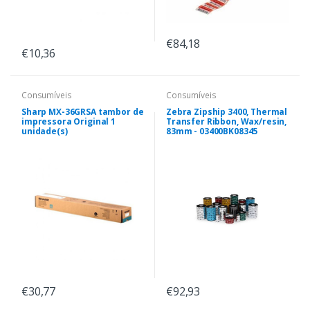
€84,18
€10,36
Consumíveis
Consumíveis
Sharp MX-36GRSA tambor de
Zebra Zipship 3400, Thermal
impressora Original 1
Transfer Ribbon, Wax/resin,
unidade(s)
83mm - 03400BK08345
€30,77
€92,93