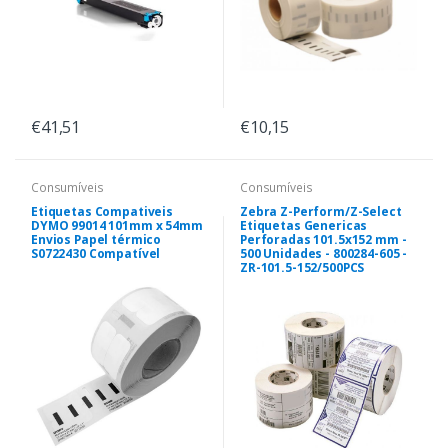
€41,51
€10,15
Consumíveis
Consumíveis
Etiquetas Compativeis
Zebra Z-Perform/Z-Select
DYMO 99014 101mm x 54mm
Etiquetas Genericas
Envios Papel térmico
Perforadas 101.5x152 mm -
S0722430 Compatível
500 Unidades - 800284-605 -
ZR-101.5-152/500PCS