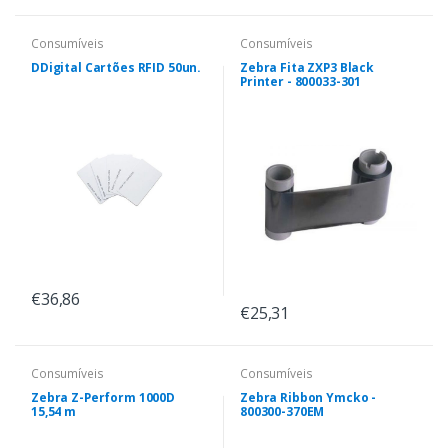
Consumíveis
Consumíveis
DDigital Cartões RFID 50un.
Zebra Fita ZXP3 Black
Printer - 800033-301
€36,86
€25,31
Consumíveis
Consumíveis
Zebra Z-Perform 1000D
Zebra Ribbon Ymcko -
15,54 m
800300-370EM