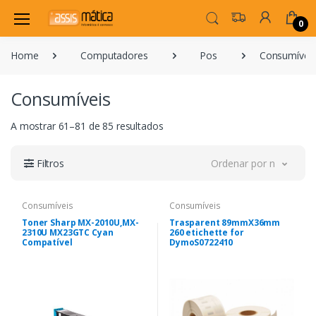
0
Home
Computadores
Pos
Consumívei
Consumíveis
A mostrar 61–81 de 85 resultados
Filtros
Ordenar por novidade
Consumíveis
Consumíveis
Toner Sharp MX-2010U,MX-
Trasparent 89mmX36mm
2310U MX23GTC Cyan
260 etichette for
Compatível
DymoS0722410