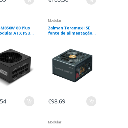
Modular
GM850W 80 Plus
Zalman TeramaxII SE
odular ATX PSU
fonte de alimentação
850 W 18+10 pin ATX
ATX Preto
,54
€98,69
Modular