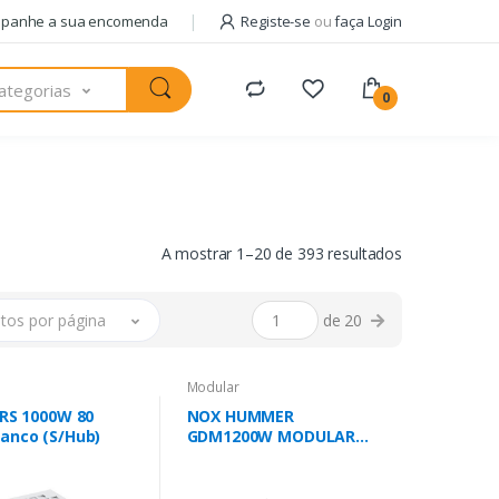
panhe a sua encomenda
Registe-se
ou
faça Login
ategorias
0
A mostrar 1–20 de 393 resultados
tos por página
de 20
Modular
 RS 1000W 80
NOX HUMMER
ranco (S/Hub)
GDM1200W MODULAR
ATX3.1 80plus gold