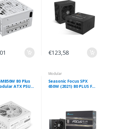
,01
€123,58
Modular
GM850W 80 Plus
Seasonic Focus SPX
odular ATX PSU
650W (2021) 80 PLUS Full
Modular Platinum -
FOCUS-SPX-650
Seasonic Focus SPX
650W (2021) 80 PLUS Full
Modular Platinum -
FOCUS-SPX-650