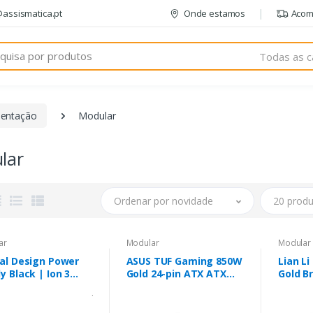
@assismatica.pt
Onde estamos
Acom
Todas as c
mentação
Modular
lar
Ordenar por novidade
20 produ
ar
Modular
Modular
tal Design Power
ASUS TUF Gaming 850W
Lian Li
 Ion 3
Gold 24-pin ATX ATX
Gold B
| 1000 W
Preto