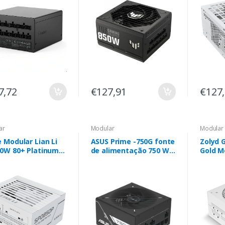
7,72
€127,91
€127
ar
Modular
Modular
 Modular Lian Li
ASUS Prime -750G fonte
Zolyd 
50W 80+ Platinum
de alimentação 750 W
Gold M
co
20+4 pin ATX ATX Preto
White