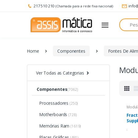
217 510 210
info
(Chamada para a rede fixa nacional)
Pesquisa
Home
Componentes
Fontes De Ali
Modu
Ver Todas as Categorias
Componentes
(7062)
Processadores
(250)
Modul
Motherboards
(728)
Frac
Supply Black |
Memórias Ram
Gold 
(1619)
Placas Gráficas
(491)