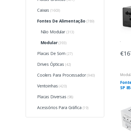
Caixas
(1603)
Fontes De Alimentação
(789)
Não Modular
(313)
Modular
(393)
€16
Placas De Som
(27)
Drives Ópticas
(42)
Coolers Para Processador
Modul
(940)
Fonte
Ventoinhas
(420)
SP 8
Bran
Placas Diversas
(98)
Acessórios Para Gráfica
(19)