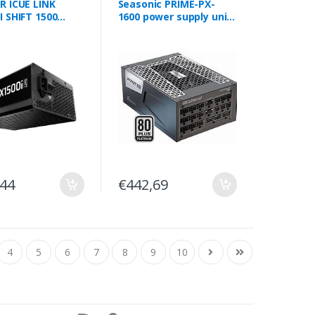
R ICUE LINK
Seasonic PRIME-PX-
I SHIFT 1500
1600 power supply unit
80+ PLATINUM
1600 W 24-pin ATX ATX
ODULAR PCIE 5.1
Black
1 CP-9020269-EU
,44
€442,69
4
5
6
7
8
9
10