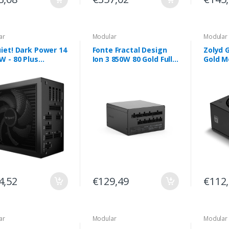
ar
Modular
Modular
iet! Dark Power 14
Fonte Fractal Design
Zolyd 
W - 80 Plus
Ion 3 850W 80 Gold Full
Gold M
nium fonte de
Modular ATX 3.1 PCIe
Black
entação 20+4 pin
5.1
ATX Preto
4,52
€129,49
€112
ar
Modular
Modular