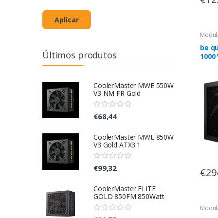
Aplicar
Modul
be qu
Últimos produtos
1000 
Tita
alim
ATX 
CoolerMaster MWE 550W
V3 NM FR Gold
€68,44
CoolerMaster MWE 850W
V3 Gold ATX3.1
€99,32
€29
CoolerMaster ELITE
GOLD 850FM 850Watt
Modul