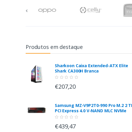
Produtos em destaque
Sharkoon Caixa Extended-ATX Elite
Shark CA300H Branca
€207,20
Samsung MZ-V9P2T0-990 Pro M.2 2 T
PCI Express 4.0 V-NAND MLC NVMe
€439,47