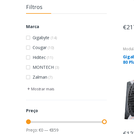
Filtros
€21
Marca
Gigabyte
(14)
Cougar
(10)
Modul
Giga
Hiditec
(11)
80 Pl
MONTECH
850
(3)
Zalman
(7)
+
Mostrar mais
Preço
Preço:
€
0
—
€
859
€12