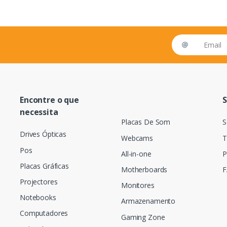
Email address
Encontre o que
S
necessita
Placas De Som
S
Drives Ópticas
Webcams
T
Pos
All-in-one
P
Placas Gráficas
Motherboards
F
Projectores
Monitores
Notebooks
Armazenamento
Computadores
Gaming Zone