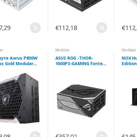
7,29
€112,18
€112
ar
Modular
Modular
byte Aorus P850W
ASUS ROG -THOR-
NOX H
us Gold Modular
1000P3-GAMING fonte
Editio
W
de alimentação 1000 W
Gold Fu
20+4 pin ATX ATX Preto
3,08
€357,02
€145