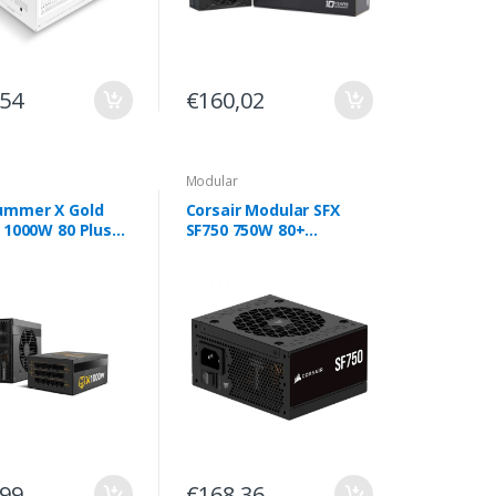
,54
€160,02
Modular
ummer X Gold
Corsair Modular SFX
n 1000W 80 Plus
SF750 750W 80+
ll Modular
Platinum (2024)
,99
€168,36