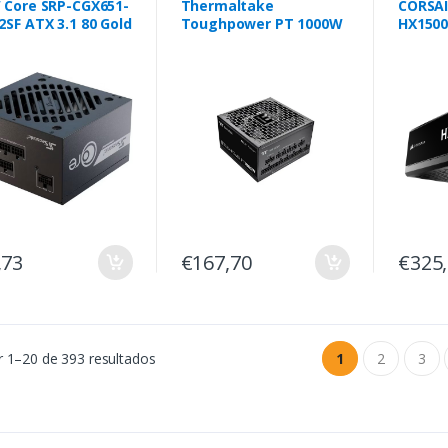
 Core SRP-CGX651-
Thermaltake
CORSAI
SF ATX 3.1 80 Gold
Toughpower PT 1000W
HX1500
WATT 
FULL M
ATX 3.
,73
€167,70
€325
 1–20 de 393 resultados
1
2
3