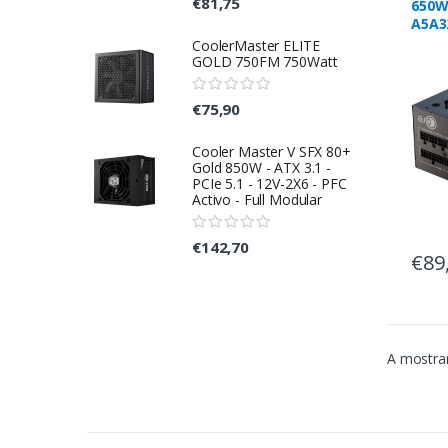
€81,75
650W
A5A32
CoolerMaster ELITE
GOLD 750FM 750Watt
€75,90
Cooler Master V SFX 80+
Gold 850W - ATX 3.1 -
PCIe 5.1 - 12V-2X6 - PFC
Activo - Full Modular
€142,70
€89
A mostrar